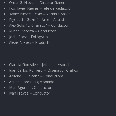
Omar G. Nieves ⏤ Director General
acercó al presidente y tomándolo de la mano
Fco. Javier Nieves ⏤ Jefe de Redacción
les pidió a los demás que hicieran lo mismo por
Xavier Nieves Cosio ⏤ Administrador.
Rigoberto Guzmán Arce ⏤ Analista
la unidad de Ahuacatlán.
Alex Solis "El Chaveto" ⏤ Conductor.
Rubén Becerra ⏤ Conductor
Joel López ⏤ Fotógrafo
Alexis Nieves ⏤ Productor
Claudia González ⏤ Jefa de personal
Juan Carlos Romero ⏤. Diseñador Gráfico
Adilene Ruvalcaba ⏤ Conductora
Adrián Flores ⏤ DJ y sonido.
Mari Aguilar ⏤. Conductora
[flickr_set id=»72157650224187970″]
Iván Nieves ⏤ Conductor