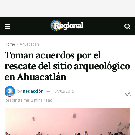
Home
Ahuacatlán
Toman acuerdos por el
rescate del sitio arqueológico
en Ahuacatlán
by
Redacción
04/02/2015
A
A
Reading Time: 2 mins read