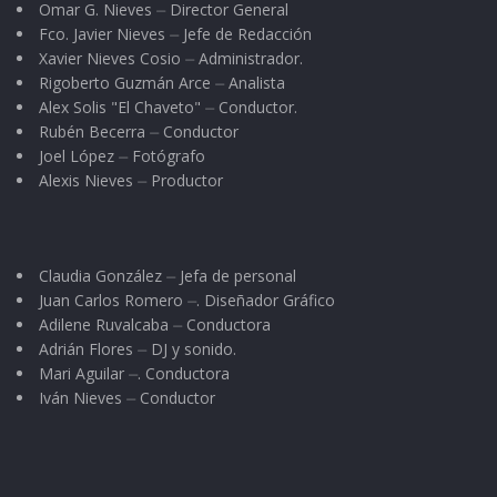
Omar G. Nieves ⏤ Director General
instituciones tanto familiares como sociales y
Fco. Javier Nieves ⏤ Jefe de Redacción
religiosas, en la búsqueda de sí mismo, para
Xavier Nieves Cosio ⏤ Administrador.
Rigoberto Guzmán Arce ⏤ Analista
vagar y seguir su propio camino, pensado y
Alex Solis "El Chaveto" ⏤ Conductor.
diseñado de acuerdo a sus creencias y
Rubén Becerra ⏤ Conductor
necesidades.
Joel López ⏤ Fotógrafo
Alexis Nieves ⏤ Productor
Posiblemente esta alusión a San Francisco de
Asís tenga que ver con las decenas de
pordioseros que inundan las calles. Sucios y
Claudia González ⏤ Jefa de personal
Juan Carlos Romero ⏤. Diseñador Gráfico
andrajosos, malolientes y con una imagen no
Adilene Ruvalcaba ⏤ Conductora
solamente pobre, pero también enfermiza,
Adrián Flores ⏤ DJ y sonido.
jóvenes o adultos mayores, hombres en su
Mari Aguilar ⏤. Conductora
Iván Nieves ⏤ Conductor
mayoría, pero también acompañados por
mujeres, estos individuos deambulan por las
calles sumidos en otro mundo… un mundo que