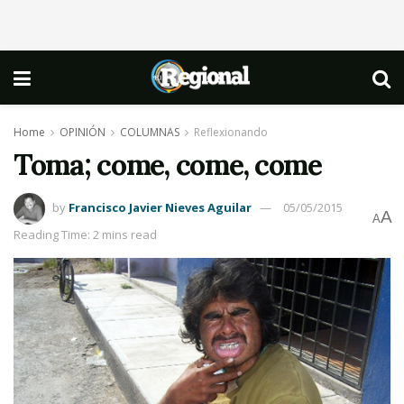
Home
OPINIÓN
COLUMNAS
Reflexionando
Toma; come, come, come
by
Francisco Javier Nieves Aguilar
05/05/2015
A
A
Reading Time: 2 mins read