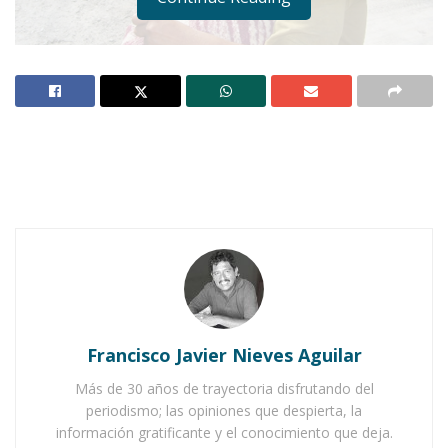
Foto: Archivo © Derechos Reservados
Notas Relacionadas
Ahuacatlán celebrá el día de Reyes con rosca y
chocolate
Francisco Javier Nieves Aguilar
Buena tarde taurina en Ahuacatlán
Más de 30 años de trayectoria disfrutando del
periodismo; las opiniones que despierta, la
información gratificante y el conocimiento que deja.