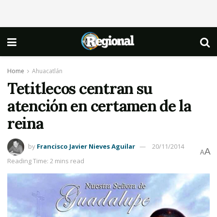
Home
Ahuacatlán
Tetitlecos centran su
atención en certamen de la
reina
by
Francisco Javier Nieves Aguilar
20/11/2014
A
A
Reading Time: 2 mins read