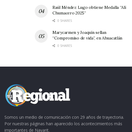
ya estarán en sus terruños los hijos ausentes,
Raúl Méndez Lugo obtiene Medalla “Alí
contándose entre ellos a la señora Nérida
Chumacero 2025”
Vargas, Presidenta de la FENINE-USA.
0 SHARES
Marycarmen y Joaquín sellan
“Compromiso de vida”, en Ahuacatlán
0 SHARES
Somos un medio de comunicación con 29 años de trayectoria.
Por nuestras páginas han aparecido los acontecimientos más
importantes de Nayarit.