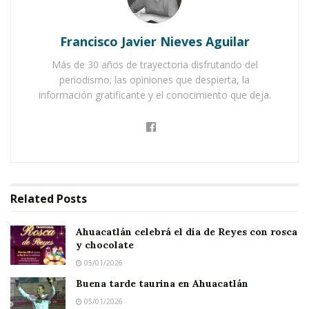
Notas Relacionadas
Ahuacatlán celebrá el día de Reyes con rosca y
Francisco Javier Nieves Aguilar
chocolate
Más de 30 años de trayectoria disfrutando del
Buena tarde taurina en Ahuacatlán
periodismo; las opiniones que despierta, la
información gratificante y el conocimiento que deja.
Related
Posts
Ahuacatlán celebrá el día de Reyes con rosca
y chocolate
05/01/2026
Buena tarde taurina en Ahuacatlán
05/01/2026