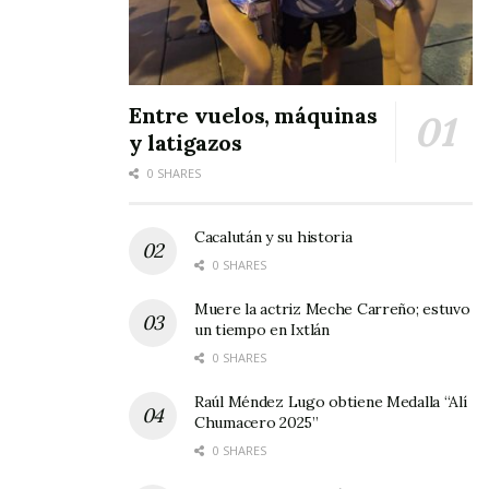
este Pueblo Mágico en la temporada de verano,
específicamente durante la celebración de su
Feria del Elote, en la primera quincena de
Entre vuelos, máquinas
agosto.
y latigazos
0 SHARES
Cacalután y su historia
0 SHARES
Muere la actriz Meche Carreño; estuvo
un tiempo en Ixtlán
0 SHARES
Raúl Méndez Lugo obtiene Medalla “Alí
Chumacero 2025”
0 SHARES