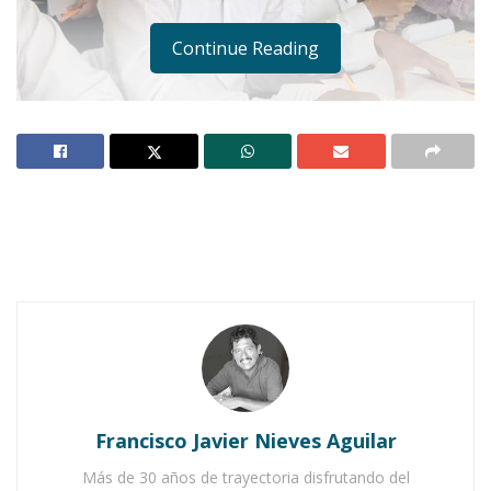
Continue Reading
JALA.-
El ciclo ya terminó. Graduaciones por
aquí, graduaciones por allá, niños inconformes
con sus resultados. Unos contentos, otros
tristes por haber cambiar de escuela, en fin.
Notas Relacionadas
Ahuacatlán celebrá el día de Reyes con rosca y
Francisco Javier Nieves Aguilar
chocolate
Más de 30 años de trayectoria disfrutando del