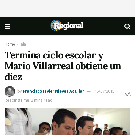
Home
Jala
Termina ciclo escolar y
Mario Villarreal obtiene un
diez
by
Francisco Javier Nieves Aguilar
15/07/2015
A
A
Reading Time: 2 mins read