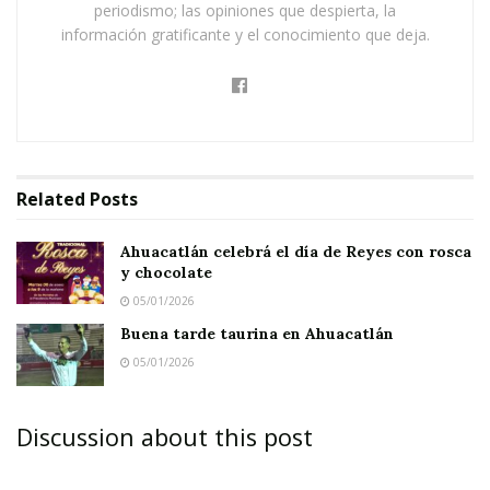
Buena tarde taurina en Ahuacatlán
periodismo; las opiniones que despierta, la
información gratificante y el conocimiento que deja.
Sin embargo, este no es el caso del presidente
municipal Mario Villarreal, quien en este ciclo
obtuvo un promedio general de diez en el
renglón de la educación, y hasta se puede decir
Related
Posts
que exentó en todo.
Ahuacatlán celebrá el día de Reyes con rosca
Gracias a su preocupación y en coordinación
y chocolate
con el gobierno del estado y los mismos padres
05/01/2026
de familia, se logró mejorar en gran medida la
Buena tarde taurina en Ahuacatlán
infraestructura educativa.
05/01/2026
Discussion about this post