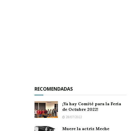
El presupuesto no es mucho, pero con esfuerzo,
iniciativa y trabajo se han ejecutado diversas
acciones para el mejoramiento material de
algunos edificios escolares… pintura de
interiores y exteriores, arreglo de baños,
etcétera.
RECOMENDADAS
Como todo
¡Ya hay Comité para la Feria
de Octubre 2022!
28/07/2022
Muere la actriz Meche