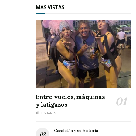
invitados especiales y los representantes de los
MÁS VISTAS
poderes ejecutivo, legislativo y judicial.
Entre vuelos, máquinas
y latigazos
0 SHARES
Cacalután y su historia