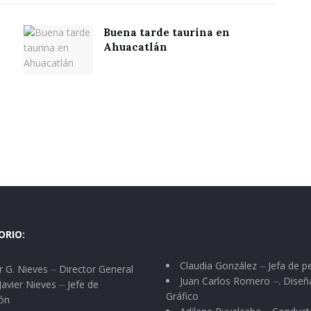
Buena tarde taurina en
Ahuacatlán
ORIO:
Claudia González ⏤ Jefa de p
 G. Nieves ⏤ Director General
Juan Carlos Romero ⏤. Diseñ
Javier Nieves ⏤ Jefe de
Gráfico
ón