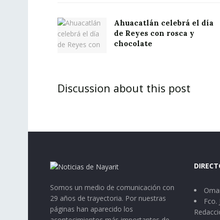
Ahuacatlán celebrá el día
de Reyes con rosca y
chocolate
Discussion about this post
DIRECT
Somos un medio de comunicación con
Omar
29 años de trayectoria. Por nuestras
Fco. 
páginas han aparecido los
Redacci
acontecimientos más importantes de