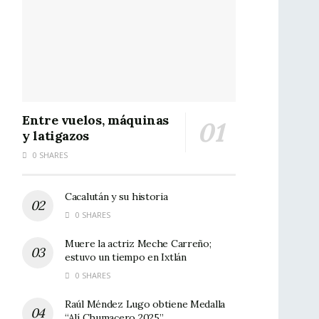
Entre vuelos, máquinas
y latigazos
0 SHARES
Cacalután y su historia
0 SHARES
Muere la actriz Meche Carreño;
estuvo un tiempo en Ixtlán
0 SHARES
Raúl Méndez Lugo obtiene Medalla
“Alí Chumacero 2025”