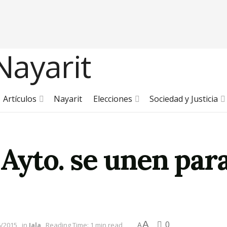
Artículos
Nayarit
Elecciones
Sociedad y Justicia
 Ayto. se unen par
A
0
6/2015
in
Jala
Reading Time: 1 min read
A