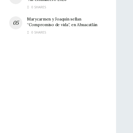
0 SHARES
Marycarmen y Joaquín sellan
“Compromiso de vida”, en Ahuacatlán
0 SHARES