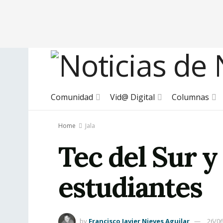
Comunidad
Vid@ Digital
Columnas
Home
Jala
Tec del Sur y
estudiantes
by
Francisco Javier Nieves Aguilar
26/0