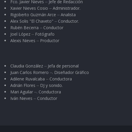
Fco. Javier Nieves ⏤ Jefe de Redacción
Xavier Nieves Cosio ⏤ Administrador.
Y así, Ragdé dejó a todos los hermanos
Rigoberto Guzmán Arce ⏤ Analista
contentos y, montando en su caballo
Alex Solis "El Chaveto" ⏤ Conductor.
nuevamente, se fue con el otro corcel “de tiro”.
Rubén Becerra ⏤ Conductor
Joel López ⏤ Fotógrafo
La moraleja de este cuento del astuto Ragdé, es
Alexis Nieves ⏤ Productor
que todo cuanto a otros sé dá en este mundo,
se les dá provisoriamente, porque siempre
Claudia González ⏤ Jefa de personal
vuelve a quien lo diera, aumentado en gran
Juan Carlos Romero ⏤. Diseñador Gráfico
modo.
Adilene Ruvalcaba ⏤ Conductora
Adrián Flores ⏤ DJ y sonido.
Si los egoístas supieran las ventajas que
Mari Aguilar ⏤. Conductora
Iván Nieves ⏤ Conductor
reporta el ser generoso, serían generosos de
puro egoísmo.