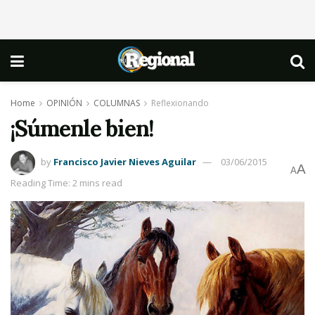
Home
OPINIÓN
COLUMNAS
Reflexionando
¡Súmenle bien!
by
Francisco Javier Nieves Aguilar
03/06/2015
A
A
Reading Time: 2 mins read