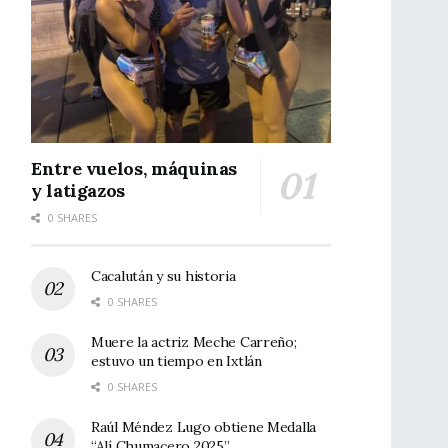
Entre vuelos, máquinas
y latigazos
0 SHARES
Cacalután y su historia
0 SHARES
Muere la actriz Meche Carreño;
estuvo un tiempo en Ixtlán
0 SHARES
Raúl Méndez Lugo obtiene Medalla
“Alí Chumacero 2025”