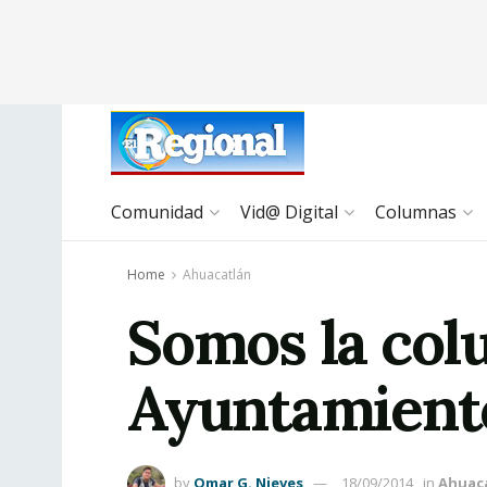
Comunidad
Vid@ Digital
Columnas
Home
Ahuacatlán
Somos la col
Ayuntamiento
by
Omar G. Nieves
18/09/2014
in
Ahuac