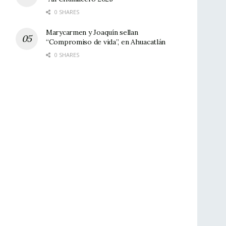
0 SHARES
Marycarmen y Joaquín sellan
“Compromiso de vida”, en Ahuacatlán
0 SHARES