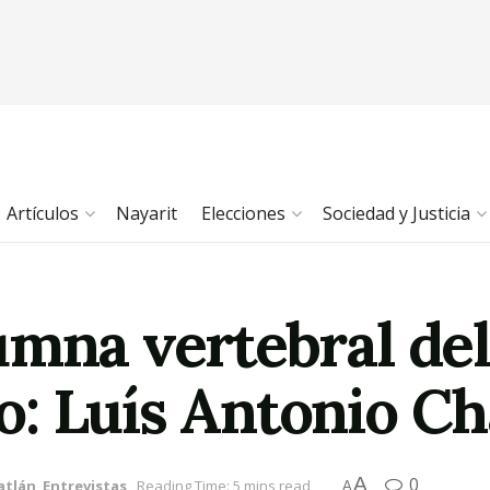
Artículos
Nayarit
Elecciones
Sociedad y Justicia
umna vertebral del
: Luís Antonio C
A
0
atlán
,
Entrevistas
Reading Time: 5 mins read
A