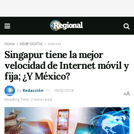
Home
VID@ DIGITAL
Internet
Singapur tiene la mejor
velocidad de Internet móvil y
fija; ¿Y México?
by
Redacción
19/02/2018
A
A
Reading Time: 2 mins read