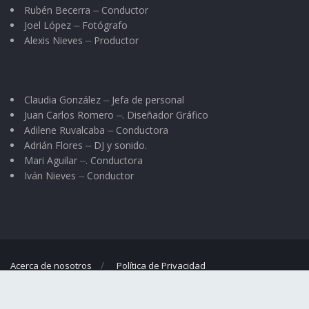
Rubén Becerra ⏤ Conductor
Joel López ⏤ Fotógrafo
Alexis Nieves ⏤ Productor
Claudia González ⏤ Jefa de personal
Juan Carlos Romero ⏤. Diseñador Gráfico
Adilene Ruvalcaba ⏤ Conductora
Adrián Flores ⏤ DJ y sonido.
Mari Aguilar ⏤. Conductora
Iván Nieves ⏤ Conductor
Acerca de nosotros
Política de Privacidad
© 2023
El Regional
- Portal de noticias propiedad de
Omar G. Nieves
.