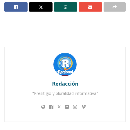
Mbps.
Notas Relacionadas
Usuarios de Internet en Ahuacatlán exigen mejoras
en la calidad del servicio
Instalan wifi gratuito en sitios públicos de Ixtlán
Seguido de éste, se encuentra Paraguay con
11,31 Mbps y Argentina con 12.53 Mbps; esos
tres países también aparecen entre las 10
Redacción
naciones con la peor velocidad LTE a nivel
"Presitigio y pluralidad informativa"
mundial.
De los 15 países que conforman América Latina,
siete superan la media mundial de 16.9 Mbps:
México con 23.35 Mbps,
Ecuador con 23.29