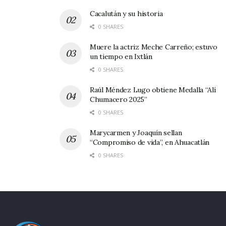
por si fuera poco, los dos que podrían tener el
Cacalután y su historia
talento para servir a este pueblo – el senador
0 SHARES
Castellón Fonseca y la señora María Eugenia
Muere la actriz Meche Carreño; estuvo
Jiménez – no tienen la intención o la aceptación
un tiempo en Ixtlán
que, según las encuestas, tienen los demás.
0 SHARES
Raúl Méndez Lugo obtiene Medalla “Alí
Chumacero 2025”
0 SHARES
Marycarmen y Joaquín sellan
“Compromiso de vida”, en Ahuacatlán
0 SHARES