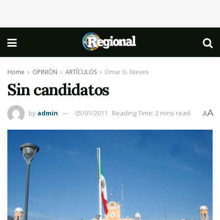
Home
OPINIÓN
ARTÍCULOS
Omar G. Nieves
Sin candidatos
A
by
admin
05/01/2011
Reading Time: 2 mins read
A