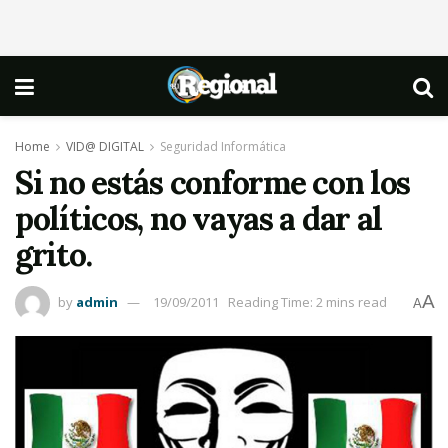
Home
VID@ DIGITAL
Seguridad Informática
Si no estás conforme con los
políticos, no vayas a dar al
grito.
A
by
admin
19/09/2011
Reading Time: 2 mins read
A