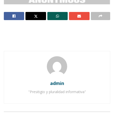
La semana pasada, una noticia salto a un punto
de enfoque no antes visto, el grupo de Hackers
“Anonymous”, emitió un video explicando que
atacara sitios web gubernamentales, pudiendo
ser como ejemplo a la Cámara de Diputados y
Senadores, la Presidencia de la Republica, entre
otros importantes. Pero por que este grupo de
hack-activiastas sociales pusieron el ojo en
México.
admin
Notas Relacionadas
"Presitigio y pluralidad informativa"
Hackers siembran zozobra en Ahuacatlán
Testigos de Jehová publican la primera Biblia en