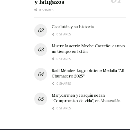
y latigazos
0 SHARES
Cacalután y su historia
0 SHARES
Muere la actriz Meche Carreño; estuvo
un tiempo en Ixtlán
0 SHARES
Raúl Méndez Lugo obtiene Medalla “Alí
Chumacero 2025”
0 SHARES
Marycarmen y Joaquín sellan
“Compromiso de vida”, en Ahuacatlán
0 SHARES