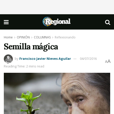
Home
OPINIÓN
COLUMNAS
Reflexionando
Semilla mágica
by
Francisco Javier Nieves Aguilar
04/07/2016
A
A
Reading Time: 2 mins read