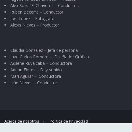
Alex Solis "El Chaveto" ⏤ Conductor.
Rubén Becerra ⏤ Conductor
Joel López ⏤ Fotógrafo
Alexis Nieves ⏤ Productor
Claudia González ⏤ Jefa de personal
Juan Carlos Romero ⏤. Diseñador Gráfico
Adilene Ruvalcaba ⏤ Conductora
Adrián Flores ⏤ DJ y sonido.
Mari Aguilar ⏤. Conductora
Iván Nieves ⏤ Conductor
Acerca de nosotros
Política de Privacidad
© 2023
El Regional
- Portal de noticias propiedad de
Omar G. Nieves
.