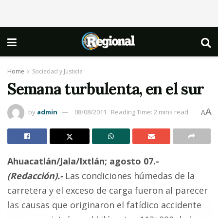
Home
Sociedad y Justicia
Semana turbulenta, en el sur
A
by
admin
08/08/2011
Reading Time: 2 mins read
A
Ahuacatlán/Jala/Ixtlán; agosto 07.-
(Redacción).-
Las condiciones húmedas de la
carretera y el exceso de carga fueron al parecer
las causas que originaron el fatídico accidente