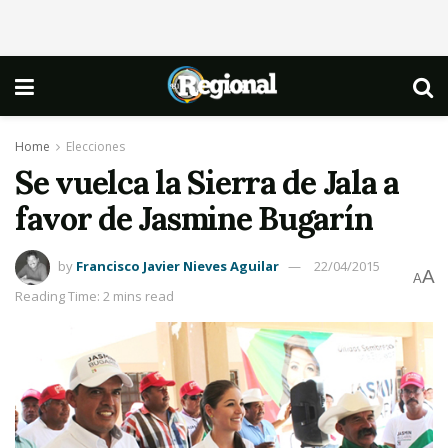
Home
Elecciones
Se vuelca la Sierra de Jala a
favor de Jasmine Bugarín
by
Francisco Javier Nieves Aguilar
22/04/2015
A
A
Reading Time: 2 mins read