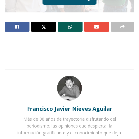
Notas Relacionadas
Ahuacatlán celebrá el día de Reyes con rosca y
chocolate
Buena tarde taurina en Ahuacatlán
Francisco Javier Nieves Aguilar
Más de 30 años de trayectoria disfrutando del
periodismo; las opiniones que despierta, la
información gratificante y el conocimiento que deja.