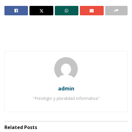
espectacular volcadura de un camión tipo
tráiler atrajo la movilización de la policía estatal
investigadora, policía federal de caminos, cruz
roja de Ixtlán y otros cuerpos de rescate, ayer,
poco después del mediodía.
Notas Relacionadas
Ahuacatlán celebrá el día de Reyes con rosca y
chocolate
Buena tarde taurina en Ahuacatlán
admin
"Presitigio y pluralidad informativa"
La unidad que transportaba un cargamento de
pastura cayó sobre un árbol y una camioneta, y
asimismo estuvo a punto de derribar una casa,
Related
Posts
pero afortunadamente no se reportaron