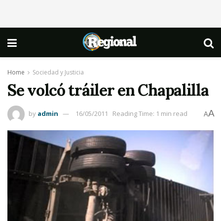
Home
Sociedad y Justicia
Se volcó tráiler en Chapalilla
A
by
admin
16/05/2011
Reading Time: 1 min read
A