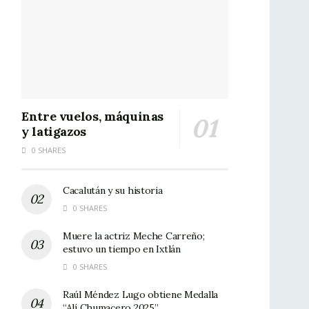
Entre vuelos, máquinas
y latigazos
0 SHARES
Cacalután y su historia
0 SHARES
Muere la actriz Meche Carreño;
estuvo un tiempo en Ixtlán
0 SHARES
Raúl Méndez Lugo obtiene Medalla
“Alí Chumacero 2025”