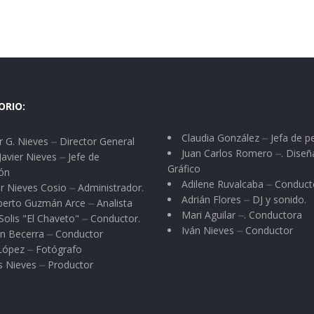
ORIO:
Claudia González ⏤ Jefa de p
 G. Nieves ⏤ Director General
Juan Carlos Romero ⏤. Diseñ
Javier Nieves ⏤ Jefe de
Gráfico
ón
Adilene Ruvalcaba ⏤ Conduct
r Nieves Cosio ⏤ Administrador.
Adrián Flores ⏤ DJ y sonido.
berto Guzmán Arce ⏤ Analista
Mari Aguilar ⏤. Conductora
Solis "El Chaveto" ⏤ Conductor.
Iván Nieves ⏤ Conductor
n Becerra ⏤ Conductor
 López ⏤ Fotógrafo
s Nieves ⏤ Productor