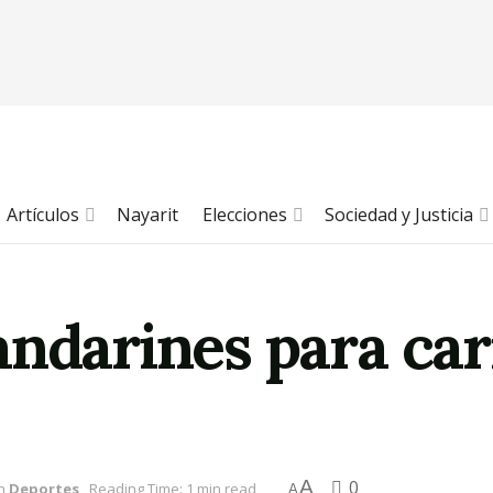
Artículos
Nayarit
Elecciones
Sociedad y Justicia
andarines para car
A
0
n
Deportes
Reading Time: 1 min read
A