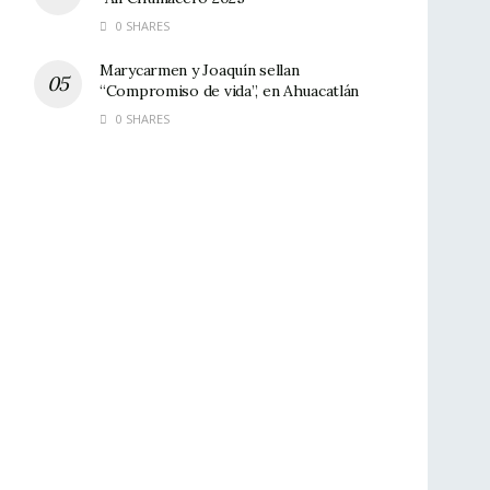
0 SHARES
Marycarmen y Joaquín sellan
“Compromiso de vida”, en Ahuacatlán
0 SHARES