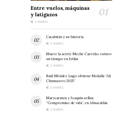
ganador, quien a su vez estará
representando
Entre vuelos, máquinas
al municipio en el evento “Niño Gobernador
y latigazos
Edición Centenario 2017”, previsto para los
0 SHARES
días 25 y 27 de abril próximos.
Cacalután y su historia
Tags:
Niño Presidente Municipal
0 SHARES
Muere la actriz Meche Carreño; estuvo
un tiempo en Ixtlán
0 SHARES
Raúl Méndez Lugo obtiene Medalla “Alí
Chumacero 2025”
0 SHARES
Marycarmen y Joaquín sellan
“Compromiso de vida”, en Ahuacatlán
0 SHARES