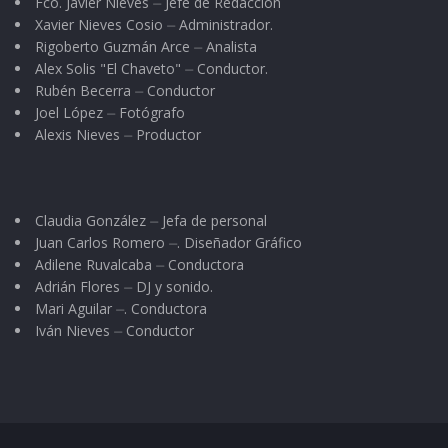
Fco. Javier Nieves ⏤ Jefe de Redacción
Xavier Nieves Cosio ⏤ Administrador.
Rigoberto Guzmán Arce ⏤ Analista
Alex Solis "El Chaveto" ⏤ Conductor.
Rubén Becerra ⏤ Conductor
Joel López ⏤ Fotógrafo
Alexis Nieves ⏤ Productor
Claudia González ⏤ Jefa de personal
Juan Carlos Romero ⏤. Diseñador Gráfico
Adilene Ruvalcaba ⏤ Conductora
Adrián Flores ⏤ DJ y sonido.
Mari Aguilar ⏤. Conductora
Iván Nieves ⏤ Conductor