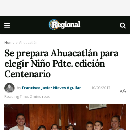
Home
Ahuacatlán
Se prepara Ahuacatlán para
elegir Niño Pdte. edición
Centenario
by
Francisco Javier Nieves Aguilar
10/03/2017
A
A
Reading Time: 2 mins read