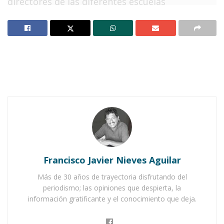
directores de las diferentes escuelas
pertenecientes a las zonas 17 y 20 de Educación
Primaria, a que elijan a sus representantes y en
cuya justa participarán
solamente alumnos de
quinto año
, tal y como lo establece la
Secretaría de Educación Pública en Nayarit,
teniendo como
fecha límite el 15 de marzo.
Notas Relacionadas
Doce jóvenes asumirán el Ayuntamiento de Ixtlán
este día
Francisco Javier Nieves Aguilar
De Los Mezquites, Niño Presidente Municipal de
Más de 30 años de trayectoria disfrutando del
Amatlán
periodismo; las opiniones que despierta, la
información gratificante y el conocimiento que deja.
El evento para
elegir al “Niño Presidente