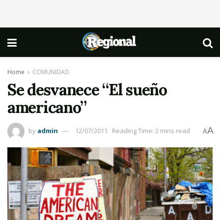
Home
COMUNIDAD
Se desvanece “El sueño
americano”
A
by
admin
12/07/2011
Reading Time: 2 mins read
A