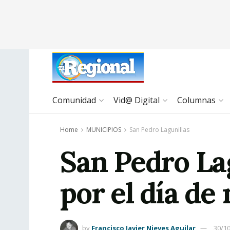
Comunidad
Vid@ Digital
Columnas
Home
MUNICIPIOS
San Pedro Lagunillas
San Pedro Lag
por el día d
by
Francisco Javier Nieves Aguilar
30/1