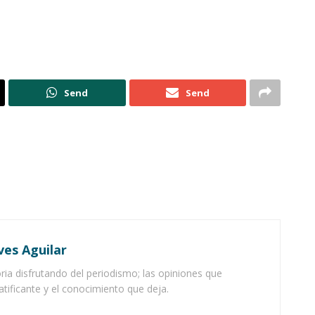
Send
Send
ves Aguilar
ia disfrutando del periodismo; las opiniones que
atificante y el conocimiento que deja.