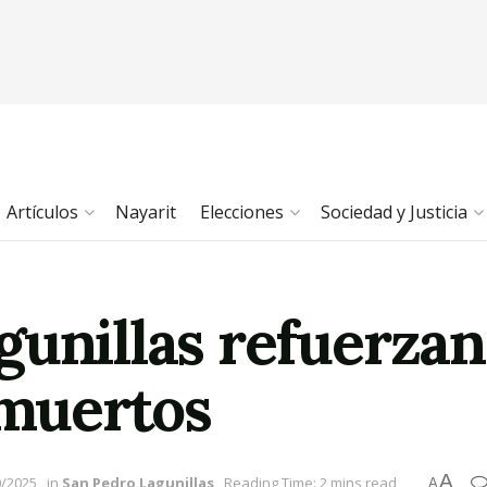
Artículos
Nayarit
Elecciones
Sociedad y Justicia
unillas refuerzan
e muertos
A
0/2025
in
San Pedro Lagunillas
Reading Time: 2 mins read
A