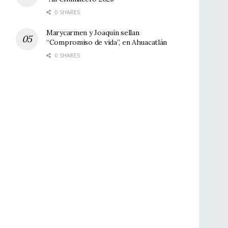
0 SHARES
Marycarmen y Joaquín sellan
“Compromiso de vida”, en Ahuacatlán
0 SHARES