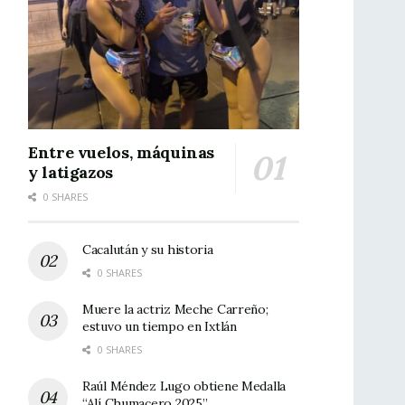
Entre vuelos, máquinas
y latigazos
0 SHARES
Cacalután y su historia
0 SHARES
Muere la actriz Meche Carreño;
estuvo un tiempo en Ixtlán
0 SHARES
Raúl Méndez Lugo obtiene Medalla
“Alí Chumacero 2025”