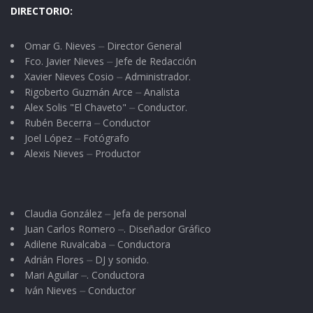
señaló, para luego concluir parafraseando al
DIRECTORIO:
insigne poeta Nayarita Amado Nervo: “Nayarit,
te hemos cumplido. En Nayarit vivimos en paz”,
Omar G. Nieves ⏤ Director General
Fco. Javier Nieves ⏤ Jefe de Redacción
finalizó; e instantes después se dio el banderazo
Xavier Nieves Cosio ⏤ Administrador.
de inicio.
Rigoberto Guzmán Arce ⏤ Analista
Alex Solis "El Chaveto" ⏤ Conductor.
Tags:
Pedro Enríquez Soto
Roberto Sandoval
Rubén Becerra ⏤ Conductor
Joel López ⏤ Fotógrafo
Santa Cruz de Camotlán
Uzeta
Alexis Nieves ⏤ Productor
Claudia González ⏤ Jefa de personal
Juan Carlos Romero ⏤. Diseñador Gráfico
Adilene Ruvalcaba ⏤ Conductora
Adrián Flores ⏤ DJ y sonido.
Mari Aguilar ⏤. Conductora
Iván Nieves ⏤ Conductor