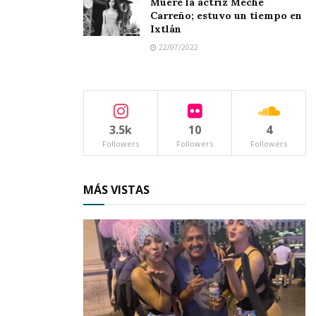
Muere la actriz Meche
de casi 14 millones de pesos.
Carreño; estuvo un tiempo en
Ixtlán
22/07/2022
3.5k
10
4
Followers
Followers
Followers
MÁS VISTAS
Antes de que el gobernador emitiera su
mensaje hicieron uso de la palabra el
presidente Chuyín Bernal, así como el diputado