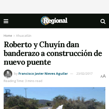
Home
Ahuacatlán
Roberto y Chuyín dan
banderazo a construcción de
nuevo puente
by
Francisco Javier Nieves Aguilar
23/02/2017
A
A
Reading Time: 3 mins read