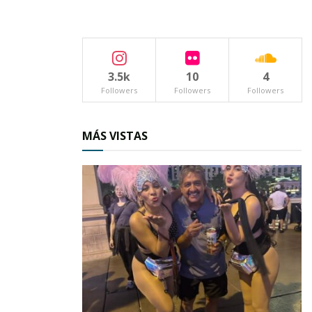
casos de Las
3.5k
10
4
Followers
Followers
Followers
MÁS VISTAS
Alahuerteras, Las Pastorelas, el Día de Santa
Ana, Santo Santiago Apóstol, el Día de San Juan
y el Día de la Natividad que se festeja cada 08 de
septiembre, que es el caso que nos ocupa en