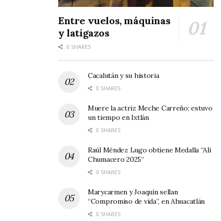
esta ocasión.
Entre vuelos, máquinas
Ayer concluyó pues la fiesta, la “Fiesta de la
y latigazos
Sierpe” como mejor se le conoce. Una añeja
0 SHARES
costumbre que consiste en “prenderle” fuego a
un espectro que simula a una serpiente —
Cacalután y su historia
dragón de Siete Cabezas.
0 SHARES
Muere la actriz Meche Carreño; estuvo
Ésta es bajada a través de una cuerda, desde el
un tiempo en Ixtlán
cerro contiguo, hasta descolgar en el pequeño
0 SHARES
Templo del lugar, en un bello espectáculo de
Raúl Méndez Lugo obtiene Medalla “Alí
juegos pirotécnicos.
Chumacero 2025”
0 SHARES
Tags:
La Sierpe
Pueblo Mágico
tradiciones
Marycarmen y Joaquín sellan
“Compromiso de vida”, en Ahuacatlán
0 SHARES