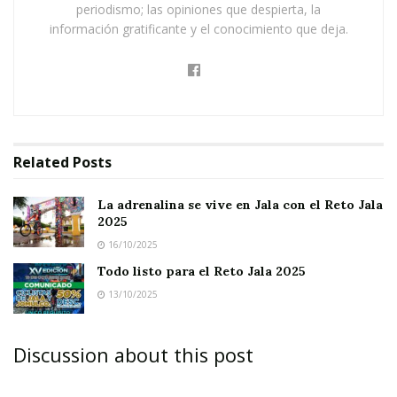
trabajo conjunto
entre autoridades, comité
periodismo; las opiniones que despierta, la
organizador y ciudadanos que, desde sus
información gratificante y el conocimiento que deja.
propias trincheras,
aportaron su granito de
arena
para que todo saliera perfecto.
Related
Posts
Desde un día antes de la competencia, Jala abrió
La adrenalina se vive en Jala con el Reto Jala
sus puertas con una
cálida bienvenida cultural
.
2025
Hubo arte, música y el brillo de sus
tradiciones
16/10/2025
más queridas
, recordando a propios y
Todo listo para el Reto Jala 2025
13/10/2025
visitantes que en este Pueblo Mágico
la cultura
también se pedalea con el corazón
.
Discussion about this post