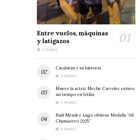
Entre vuelos, máquinas
y latigazos
0 SHARES
Cacalután y su historia
0 SHARES
Muere la actriz Meche Carreño; estuvo
un tiempo en Ixtlán
0 SHARES
Raúl Méndez Lugo obtiene Medalla “Alí
Chumacero 2025”
0 SHARES