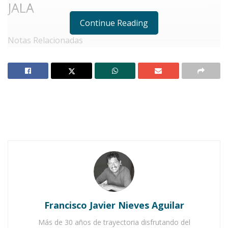
JALA
Continue Reading
Notas Relacionadas
La adrenalina se vive en Jala con el Reto Jala 2025
Todo listo para el Reto Jala 2025
E
l
Reto Jala 2025
dejó una huella
profunda. No solo por su impecable
organización, sino por el espíritu de
unidad y colaboración
que lo hizo posible.
El presidente municipal,
Toño Cambero
,
reconoció que el éxito de este evento no fue
Francisco Javier Nieves Aguilar
obra de la casualidad, sino el resultado del
Más de 30 años de trayectoria disfrutando del