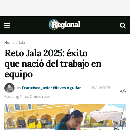
Home
Jala
Reto Jala 2025: éxito
que nació del trabajo en
equipo
by
Francisco Javier Nieves Aguilar
20/10/2025
A
A
Reading Time: 2 mins read