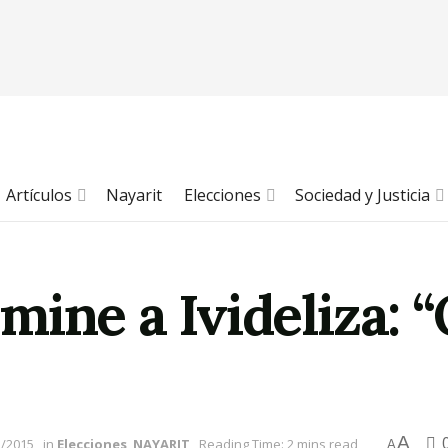
Artículos
Nayarit
Elecciones
Sociedad y Justicia
ine a Ivideliza: “
A
5/2015
in
Elecciones
,
NAYARIT
Reading Time: 2 mins read
A