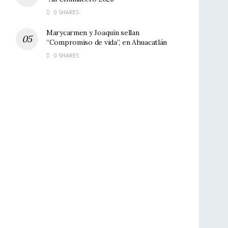
0 SHARES
Marycarmen y Joaquín sellan
“Compromiso de vida”, en Ahuacatlán
0 SHARES