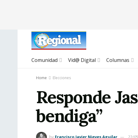
Comunidad
Vid@ Digital
Columnas
Home
Elecciones
Responde Jasm
bendiga”
by
Francisco Javier Nieves Aguilar
22/0