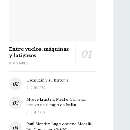
Entre vuelos, máquinas
y latigazos
0 SHARES
Cacalután y su historia
0 SHARES
Muere la actriz Meche Carreño;
estuvo un tiempo en Ixtlán
0 SHARES
Raúl Méndez Lugo obtiene Medalla
“Alí Chumacero 2025”