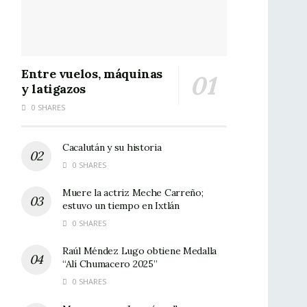
Entre vuelos, máquinas
y latigazos
0 SHARES
Cacalután y su historia
0 SHARES
Muere la actriz Meche Carreño;
estuvo un tiempo en Ixtlán
0 SHARES
Raúl Méndez Lugo obtiene Medalla
“Alí Chumacero 2025”
0 SHARES