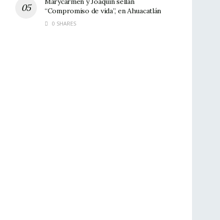
Marycarmen y Joaquín sellan
“Compromiso de vida”, en Ahuacatlán
0 SHARES