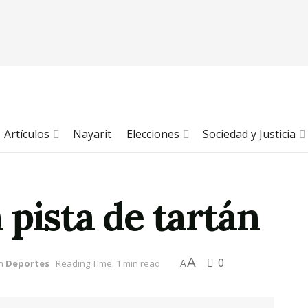
Artículos
Nayarit
Elecciones
Sociedad y Justicia
pista de tartán
A
0
n
Deportes
Reading Time: 1 min read
A