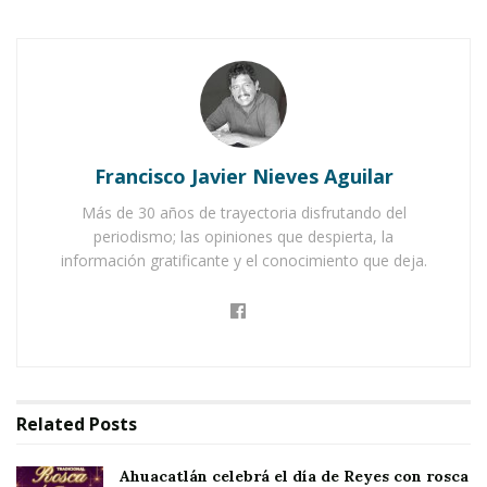
UZETA.-
Bajo la supervisión directa del director
del Organismo Operador de Agua Potable y
Alcantarillado, Juan Llamas López, la citada
dependencia, en conjunto con el gobierno
Francisco Javier Nieves Aguilar
municipal inició los trabajos para la
Más de 30 años de trayectoria disfrutando del
rehabilitación de la línea de drenaje de la zona
periodismo; las opiniones que despierta, la
centro del poblado de Uzeta.
información gratificante y el conocimiento que deja.
Notas Relacionadas
Ahuacatlán celebrá el día de Reyes con rosca y
chocolate
Related
Posts
Buena tarde taurina en Ahuacatlán
Ahuacatlán celebrá el día de Reyes con rosca