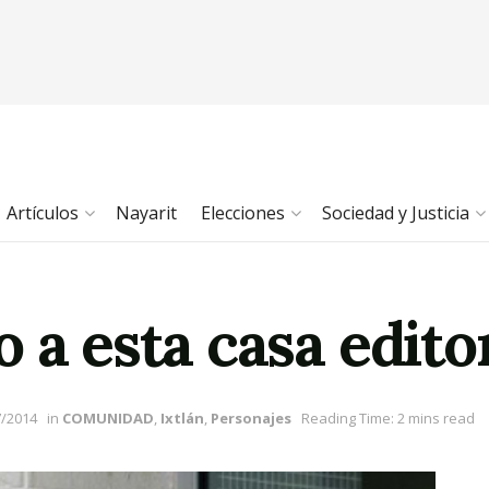
Artículos
Nayarit
Elecciones
Sociedad y Justicia
 a esta casa edito
7/2014
in
COMUNIDAD
,
Ixtlán
,
Personajes
Reading Time: 2 mins read