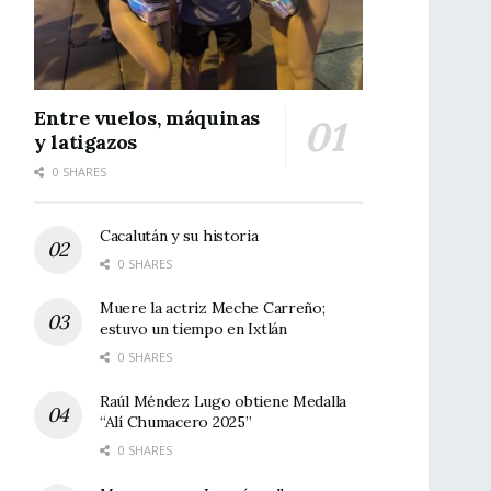
Entre vuelos, máquinas
y latigazos
0 SHARES
Cacalután y su historia
0 SHARES
Muere la actriz Meche Carreño;
estuvo un tiempo en Ixtlán
0 SHARES
Raúl Méndez Lugo obtiene Medalla
“Alí Chumacero 2025”
0 SHARES