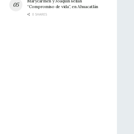
Marycarmen y Joaquín sellan
“Compromiso de vida”, en Ahuacatlán
0 SHARES