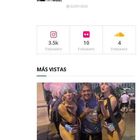
22/07/2022
Posteriormente y luego de indagar aquí y allá, El
Regional confirmó la versión, porque,
efectivamente, al contador Delio Mendoza Díaz
se le pidió su dimisión.
3.5k
10
4
Followers
Followers
Followers
Y fueron los propios regidores quienes
solicitaron su renuncia debido a presuntas
MÁS VISTAS
irregularidades detectadas en sus funciones
como tesorero; y junto con él se van otras
personas que venían colaborando en este
mismo departamento, como asistentes de
confianza.
Se sabe que los regidores sostendrán el
próximo lunes 20 de abril una reunión de