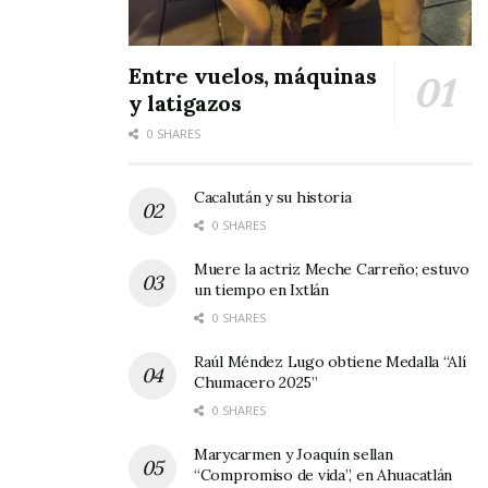
cabildo extraordinaria para darle posesión al
nuevo tesorero y cuyo cargo – según se nos
informó – recaerá en Luis Zúñiga Benítez, quien
Entre vuelos, máquinas
y latigazos
a su vez dejará la Oficialía Mayor para asumir
esta nueva encomienda, respaldado por el
0 SHARES
cuerpo edilicio.
Cacalután y su historia
Delio Mendoza venía ocupando el cargo de
0 SHARES
tesorero desde el mismo día en que tomó
Muere la actriz Meche Carreño; estuvo
posesión como alcalde Mario Villarreal, pero al
un tiempo en Ixtlán
cumplirse pues casi siete meses los integrantes
0 SHARES
del cabildo tomaron esta decisión; esto es con
Raúl Méndez Lugo obtiene Medalla “Alí
Chumacero 2025”
la finalidad de “enderezar el rumbo en el
0 SHARES
renglón financiero”, según se estableció.
Marycarmen y Joaquín sellan
“Compromiso de vida”, en Ahuacatlán