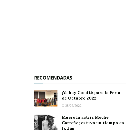
JALA.-
“Ellos ya no trabajan aquí”, fue la
contestación que recibimos cuando intentamos
comunicarnos con personal de la Tesorería
Municipal.
RECOMENDADAS
La idea era dialogar con dos trabajadores –
ahora ex empleados –; sin embargo, la
¡Ya hay Comité para la Feria
respuesta de nuestro interlocutor fue aún más
de Octubre 2022!
allá al informarnos – vía telefónica – que el
28/07/2022
contador Delio Mendoza Díaz también había
Muere la actriz Meche
Carreño; estuvo un tiempo en
causado baja como tesorero municipal.
Ixtlán