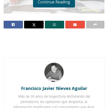
Continue Reading
Largas filas tenían que hacer funcionarios, regidores y proveedores para
atender algún asunto con el contador Delio Mendoza | Foto: Archivo
Notas Relacionadas
Ahuacatlán celebrá el día de Reyes con rosca y
Francisco Javier Nieves Aguilar
chocolate
Más de 30 años de trayectoria disfrutando del
Buena tarde taurina en Ahuacatlán
periodismo; las opiniones que despierta, la
información gratificante y el conocimiento que deja.