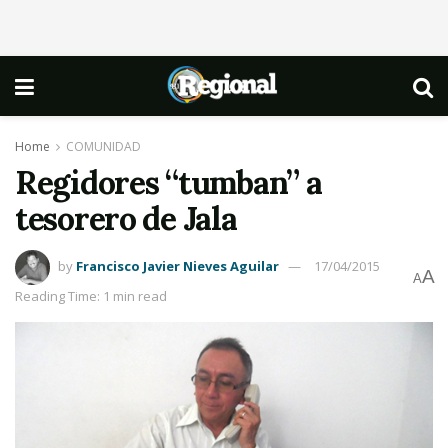
Home
COMUNIDAD
Regidores “tumban” a
tesorero de Jala
by
Francisco Javier Nieves Aguilar
17/04/2015
A
A
Reading Time: 1 min read