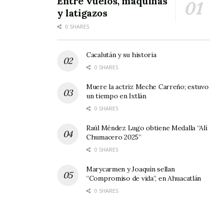
Entre vuelos, máquinas
y latigazos
0 SHARES
Cacalután y su historia
0 SHARES
Muere la actriz Meche Carreño; estuvo
un tiempo en Ixtlán
0 SHARES
Raúl Méndez Lugo obtiene Medalla “Alí
Chumacero 2025”
0 SHARES
Marycarmen y Joaquín sellan
“Compromiso de vida”, en Ahuacatlán
0 SHARES