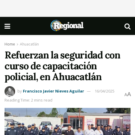
Home
Ahuacatlán
Refuerzan la seguridad con
curso de capacitación
policial, en Ahuacatlán
by
Francisco Javier Nieves Aguilar
16/04/2025
A
A
Reading Time: 2 mins read