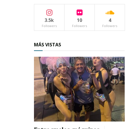
elevar la calidad del servicio policial, sino
también a
fortalecer la confianza ciudadana
en
sus instituciones de seguridad.
3.5k
10
4
Followers
Followers
Followers
Tags:
Seguridad
MÁS VISTAS