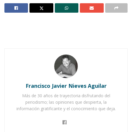
San Pedro Lagunillas refuerzan la seguridad por el
día de muertos
Gobierno de Nayarit refuerza compromiso con la
seguridad
E
n un firme compromiso con el
fortalecimiento de la
seguridad
pública
, el municipio
de
Ahuacatlán
fue sede regional del curso
Francisco Javier Nieves Aguilar
de
«Competencias básicas»
, dirigido a los
elementos policiacos de esta localidad y del
Más de 30 años de trayectoria disfrutando del
periodismo; las opiniones que despierta, la
vecino municipio de
Jala
.
información gratificante y el conocimiento que deja.
El objetivo principal de esta capacitación
fue
actualizar y reforzar los conocimientos
de