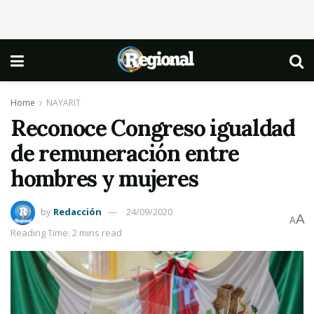
Home
NAYARIT
Reconoce Congreso igualdad
de remuneración entre
hombres y mujeres
by
Redacción
24/09/2020
A
A
Reading Time: 2 mins read