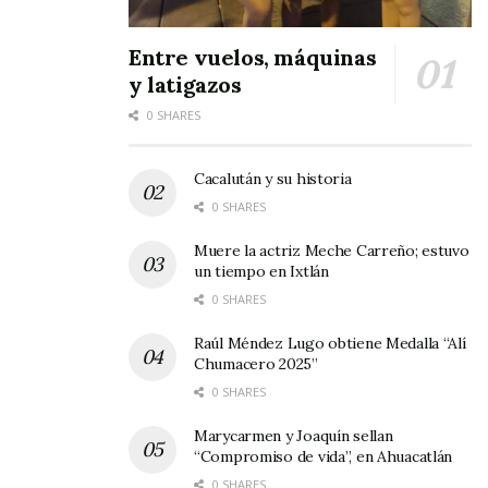
Entre vuelos, máquinas
y latigazos
0 SHARES
Cacalután y su historia
0 SHARES
Muere la actriz Meche Carreño; estuvo
un tiempo en Ixtlán
0 SHARES
Raúl Méndez Lugo obtiene Medalla “Alí
Chumacero 2025”
0 SHARES
Marycarmen y Joaquín sellan
“Compromiso de vida”, en Ahuacatlán
0 SHARES