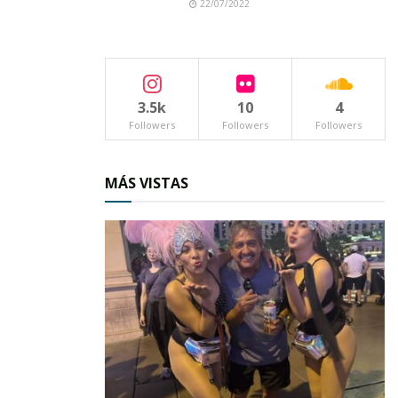
22/07/2022
las mismas condiciones laborales.
Tags:
Congreso Nayarit
3.5k
10
4
Followers
Followers
Followers
MÁS VISTAS