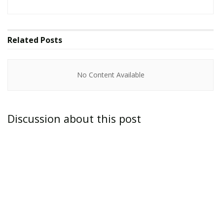
Related
Posts
No Content Available
Discussion about this post
ZONA SUR.-
Aunque formalmente en esta
semana de julio termina el ciclo escolar 2013-