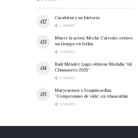
siempre a la mano.
Finalmente es de buena educación llevar
Cacalután y su historia
obsequios tradicionales de la región donde
0 SHARES
vivimos a las personas con quienes nos vamos a
Muere la actriz Meche Carreño; estuvo
hospedar. Y si nos pensamos quedar en un
un tiempo en Ixtlán
0 SHARES
hotel, igualmente es importante tener
consideración, un detalle y una gratificación
Raúl Méndez Lugo obtiene Medalla “Alí
Chumacero 2025”
para quienes nos atiendan.
0 SHARES
Tags:
recomendaciones para viajar
Marycarmen y Joaquín sellan
“Compromiso de vida”, en Ahuacatlán
0 SHARES