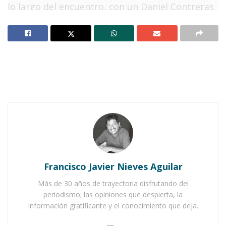
lo largo del encuentro, con un Daniel Contreras
moviéndose en los dos flancos del ataque y con
un Enrique Hernández lanzando algunos tiros
peligrosos que por momentos parecía tomar
desacomodados en el campo al Real España,
además de algunos centros que la ofensiva no
pudo rematar.
Notas Relacionadas
Inicia torneo de barrios en Santa María del
Oro, edición cincuentenario
Francisco Javier Nieves Aguilar
San José de Mojarras se corona campeón del torneo
Más de 30 años de trayectoria disfrutando del
de futbol de la zona sur
periodismo; las opiniones que despierta, la
información gratificante y el conocimiento que deja.
La filosofía de la escuadra que comanda