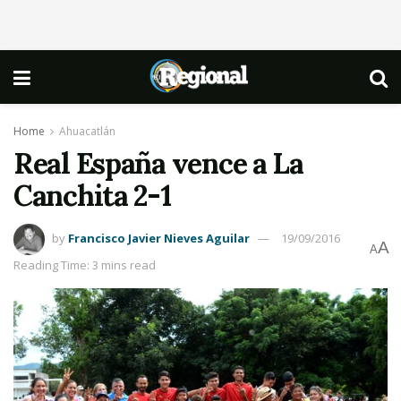
Home
Ahuacatlán
Real España vence a La
Canchita 2-1
by
Francisco Javier Nieves Aguilar
19/09/2016
A
A
Reading Time: 3 mins read