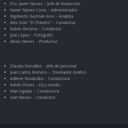
Fco. Javier Nieves ⏤ Jefe de Redacción
jugadores bruscos y malintencionados, en una
Xavier Nieves Cosio ⏤ Administrador.
gran final que, al igual que el año pasado contó
Rigoberto Guzmán Arce ⏤ Analista
con un vasto público.
Alex Solis "El Chaveto" ⏤ Conductor.
Rubén Becerra ⏤ Conductor
Joel López ⏤ Fotógrafo
Al final las autoridades municipales
Alexis Nieves ⏤ Productor
encabezadas por el alcalde Chuyín Bernal y los
organizadores del torneo presidido por Rafael
“El Güero Pecas”, entregaron los trofeos y
Claudia González ⏤ Jefa de personal
demás premios a los ganadores de los tres
Juan Carlos Romero ⏤. Diseñador Gráfico
Adilene Ruvalcaba ⏤ Conductora
primeros lugares, así como al campeón
Adrián Flores ⏤ DJ y sonido.
goleador, Juan Carlos Michel.
Mari Aguilar ⏤. Conductora
Iván Nieves ⏤ Conductor
Tags:
fútbol
Nueva España
Torneo de Barrios