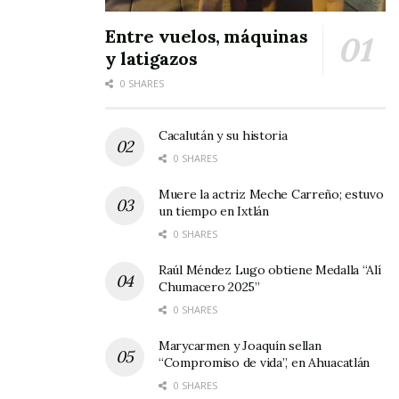
Entre vuelos, máquinas
y latigazos
0 SHARES
Para la parte complementaria ambas
Cacalután y su historia
escuadras se reservaron momentáneamente el
0 SHARES
derecho del desenlace. La Canchita continuó con
Muere la actriz Meche Carreño; estuvo
su ofensiva brutal, pero constantemente eran
un tiempo en Ixtlán
frenados por los atentos defensivos del Real
0 SHARES
España; sin embargo, el árbitro decretó una
Raúl Méndez Lugo obtiene Medalla “Alí
falta fuera del área correspondiéndole al Dany
Chumacero 2025”
0 SHARES
Contreras ejecutar el disparo.
Marycarmen y Joaquín sellan
Con fuerza y colocación, el balón se incrustó en
“Compromiso de vida”, en Ahuacatlán
el ángulo superior izquierdo en relación al
0 SHARES