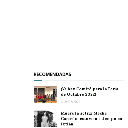
los celestes de los Vaqueros ante los rojiblancos
de las Chivas, presentándose el joven nazareno
César Rosas, quien dio testimonio de la victoria
de los rojiblancos dos tantos por cero, firmando
las anotaciones el orgullo de Jala José López.
RECOMENDADAS
¡Ya hay Comité para la Feria
de Octubre 2022!
28/07/2022
Muere la actriz Meche
Carreño; estuvo un tiempo en
Ixtlán