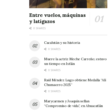
Entre vuelos, máquinas
y latigazos
0 SHARES
Cacalután y su historia
0 SHARES
Muere la actriz Meche Carreño; estuvo
un tiempo en Ixtlán
0 SHARES
Raúl Méndez Lugo obtiene Medalla “Alí
Chumacero 2025”
0 SHARES
Marycarmen y Joaquín sellan
“Compromiso de vida”, en Ahuacatlán