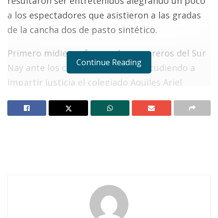
resultaron ser entretenidos alegrando un poco
a los espectadores que asistieron a las gradas
de la cancha dos de pasto sintético.
Primero midieron fuerzas los guerreros del Sur
Continue Reading
Nay ante los charros de la Zarca acudiendo a
impartir justicia el colegiado Aquiles Ariel
Sánchez, el mismo que vio el empate a dos
tantos por bando.
Notas Relacionadas
Ahuacatlán celebrá el día de Reyes con rosca y
chocolate
Buena tarde taurina en Ahuacatlán
De esta manera, los guerreros ya dejaron de ser