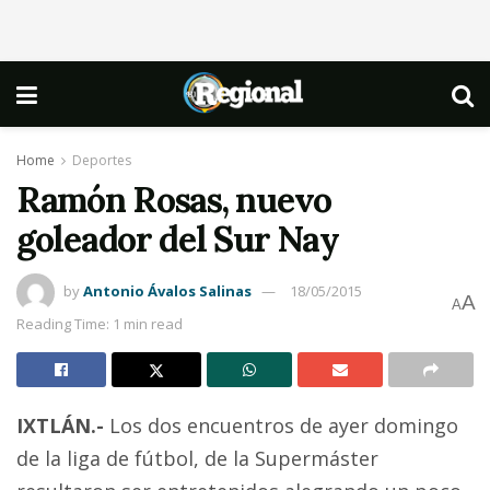
Home
Deportes
Ramón Rosas, nuevo
goleador del Sur Nay
by
Antonio Ávalos Salinas
18/05/2015
A
A
Reading Time: 1 min read
IXTLÁN.-
Los dos encuentros de ayer domingo
de la liga de fútbol, de la Supermáster