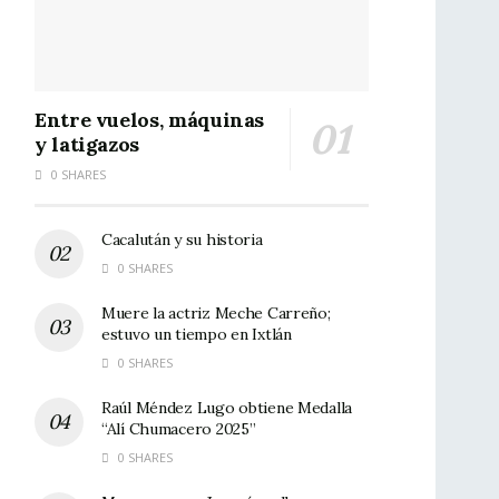
Entre vuelos, máquinas
y latigazos
0 SHARES
Cacalután y su historia
0 SHARES
Muere la actriz Meche Carreño;
estuvo un tiempo en Ixtlán
0 SHARES
Raúl Méndez Lugo obtiene Medalla
“Alí Chumacero 2025”
0 SHARES