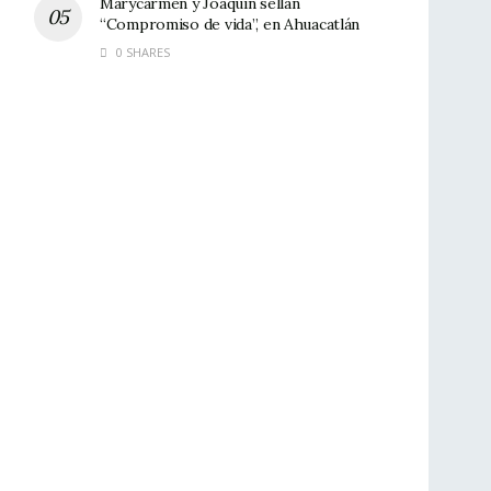
Marycarmen y Joaquín sellan
“Compromiso de vida”, en Ahuacatlán
0 SHARES