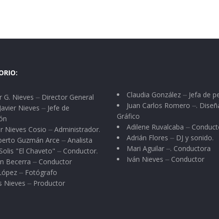
ORIO:
Claudia González ⏤ Jefa de p
 G. Nieves ⏤ Director General
Juan Carlos Romero ⏤. Diseñ
Javier Nieves ⏤ Jefe de
Gráfico
ón
Adilene Ruvalcaba ⏤ Conduct
r Nieves Cosio ⏤ Administrador.
Adrián Flores ⏤ DJ y sonido.
berto Guzmán Arce ⏤ Analista
Mari Aguilar ⏤. Conductora
Solis "El Chaveto" ⏤ Conductor.
Iván Nieves ⏤ Conductor
n Becerra ⏤ Conductor
 López ⏤ Fotógrafo
s Nieves ⏤ Productor