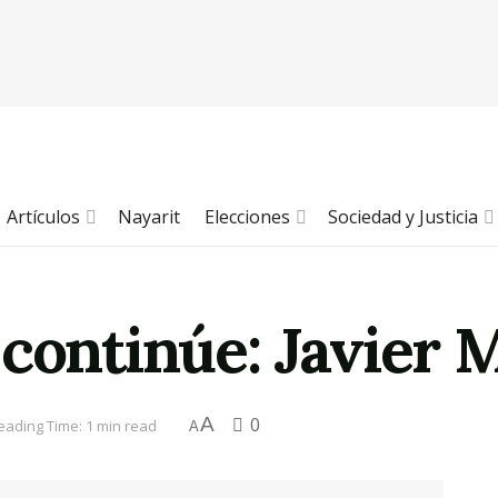
Artículos
Nayarit
Elecciones
Sociedad y Justicia
 continúe: Javier 
A
0
eading Time: 1 min read
A