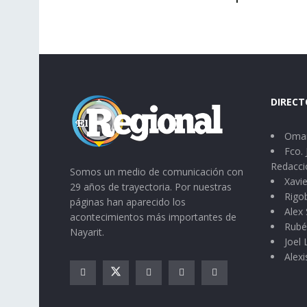
DIRECT
Omar
Fco. 
Redacci
Somos un medio de comunicación con
Xavie
29 años de trayectoria. Por nuestras
Rigo
páginas han aparecido los
Alex 
acontecimientos más importantes de
Rubé
Nayarit.
Joel
Alexi