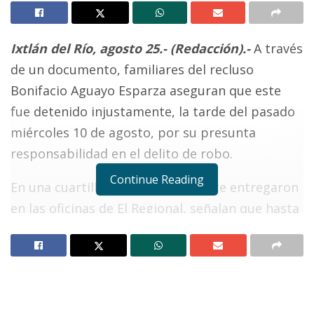
Ixtlán del Río, agosto 25.- (Redacción).-
A través
de un documento, familiares del recluso
Bonifacio Aguayo Esparza aseguran que este
fue detenido injustamente, la tarde del pasado
miércoles 10 de agosto, por su presunta
responsabilidad en el delito de robo.
Continue Reading
En una cuartilla que personalmente entregaron
en las oficinas de El Regional, señalan que hasta
el momento no existen pruebas en contra de
Bonifacio, “Las autoridades sólo cuentan con el
testimonio de una mujer de cantina despechada
que lo acusa por coraje, porque Bonifacio le dijo
que la iba a dejar para volver con su familia”.