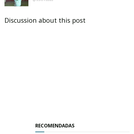
cohecho para poder detenerlo y encerrarlo,
“pero es totalmente falso, pues en ningún
Discussion about this post
momento intentó sobornar a las autoridades.
Aún así ya tiene preso casi un año siendo
inocente”, añaden.
Y luego aseguran: “Cuando ya tenía tres meses
encerrado en la cárcel de Ixtlán, vuelven a robar
la tienda “Las 15 letras”, de Rigoberto
Hernández Hernández y Armida Galindo
Romero, y las autoridades no han investigado
nada sobre dicho robo, pues hasta el momento
RECOMENDADAS