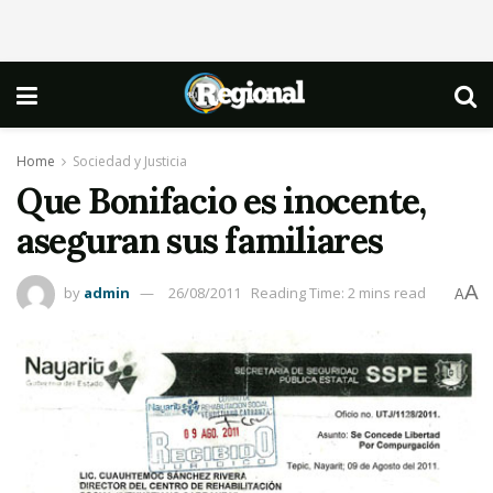
Home
Sociedad y Justicia
Que Bonifacio es inocente,
aseguran sus familiares
A
by
admin
26/08/2011
Reading Time: 2 mins read
A