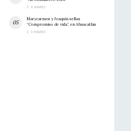
0 SHARES
Marycarmen y Joaquín sellan
“Compromiso de vida”, en Ahuacatlán
0 SHARES