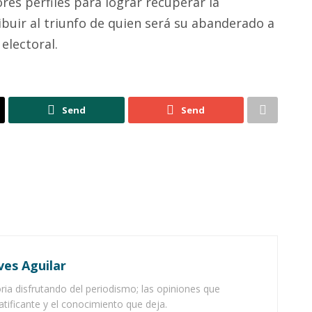
res perfiles para lograr recuperar la
ibuir al triunfo de quien será su abanderado a
 electoral.
Send
Send
ves Aguilar
ia disfrutando del periodismo; las opiniones que
atificante y el conocimiento que deja.