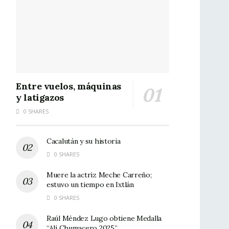
Entre vuelos, máquinas
y latigazos
0 SHARES
Cacalután y su historia
0 SHARES
Muere la actriz Meche Carreño;
estuvo un tiempo en Ixtlán
0 SHARES
Raúl Méndez Lugo obtiene Medalla
“Alí Chumacero 2025”