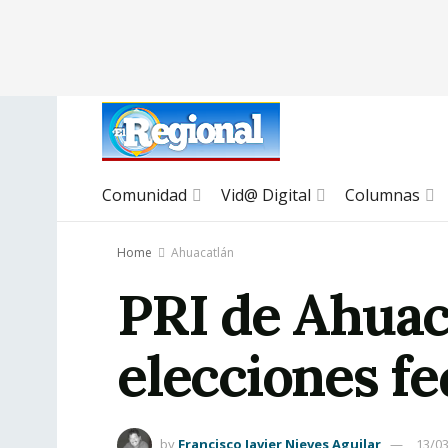
Comunidad
Vid@ Digital
Columnas
Home
Ahuacatlán
PRI de Ahuac
elecciones fe
by
Francisco Javier Nieves Aguilar
13/0