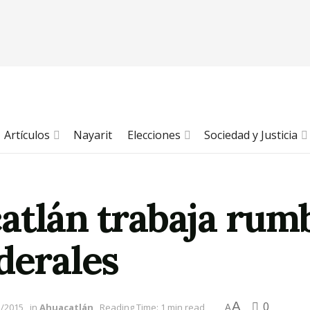
Artículos
Nayarit
Elecciones
Sociedad y Justicia
atlán trabaja rum
derales
A
0
3/2015
in
Ahuacatlán
Reading Time: 1 min read
A