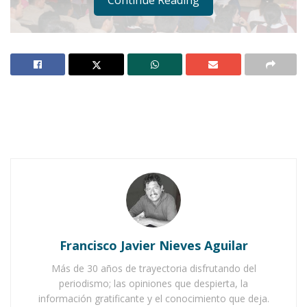
AHUACATLÁN. –
Con la finalidad de
fomentar la cultura referente a la
seguridad vial entre los adolescentes y
jóvenes, la Secretaría de Salud, en
coordinación con la Dirección Estatal
de Tránsito y la Fiscalía General del
Estado, ofrecieron una conferencia a
los estudiantes de la escuela
secundaria “Revolución” número 8.
Francisco Javier Nieves Aguilar
Notas Relacionadas
Más de 30 años de trayectoria disfrutando del
periodismo; las opiniones que despierta, la
Ahuacatlán celebrá el día de Reyes con rosca y
información gratificante y el conocimiento que deja.
chocolate