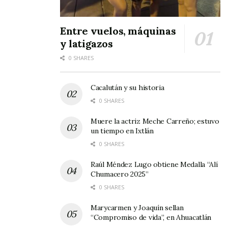
música a alto volumen, fumar o maquillarse
mientras se maneja, entre otras cosas.
Entre vuelos, máquinas
y latigazos
0 SHARES
Cacalután y su historia
0 SHARES
Muere la actriz Meche Carreño; estuvo
un tiempo en Ixtlán
0 SHARES
Raúl Méndez Lugo obtiene Medalla “Alí
Chumacero 2025”
SONY DSC
0 SHARES
Marycarmen y Joaquín sellan
“Compromiso de vida”, en Ahuacatlán