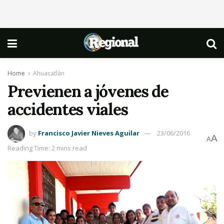
Home
Ahuacatlán
Previenen a jóvenes de
accidentes viales
by
Francisco Javier Nieves Aguilar
23/06/2016
A
A
Reading Time: 2 mins read