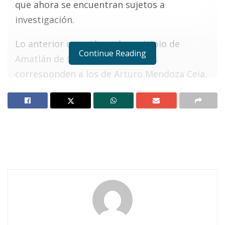
que ahora se encuentran sujetos a
investigación.
Lo anterior ocurrió en el municipio de
Continue Reading
Amatlán de Cañas y sus nombres
corresponden a los de Arturo Mendoza Ceja,
de 17 años, originario y vecino de Tlajomulco
de Zúñiga, Jalisco; Daniel Cervantes Arellano,
de 20 años, con domicilio conocido en
Guadalajara; así como los hermanos Antonio y
Eduardo Mendoza Romero, de 48 y de 30 años
de edad, respectivamente, también de la
capital jalisciense.
Notas Relacionadas