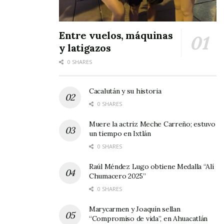
Entre vuelos, máquinas
y latigazos
0 SHARES
Cacalután y su historia
0 SHARES
Muere la actriz Meche Carreño; estuvo
un tiempo en Ixtlán
0 SHARES
Raúl Méndez Lugo obtiene Medalla “Alí
Chumacero 2025”
0 SHARES
Marycarmen y Joaquín sellan
“Compromiso de vida”, en Ahuacatlán