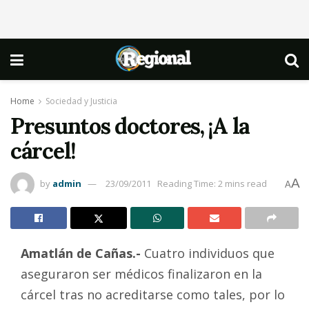
Home
Sociedad y Justicia
Presuntos doctores, ¡A la
cárcel!
A
by
admin
23/09/2011
Reading Time: 2 mins read
A
Amatlán de Cañas.-
Cuatro individuos que
aseguraron ser médicos finalizaron en la
cárcel tras no acreditarse como tales, por lo