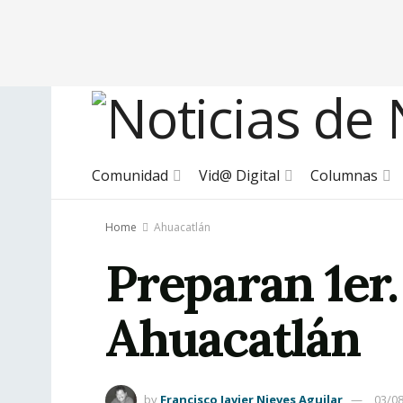
Comunidad
Vid@ Digital
Columnas
Home
Ahuacatlán
Preparan 1er
Ahuacatlán
by
Francisco Javier Nieves Aguilar
03/0