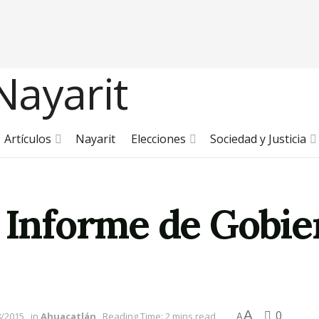
Artículos
Nayarit
Elecciones
Sociedad y Justicia
. Informe de Gobie
A
0
8/2015
in
Ahuacatlán
Reading Time: 2 mins read
A