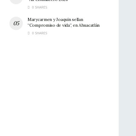
0 SHARES
Marycarmen y Joaquín sellan
“Compromiso de vida”, en Ahuacatlán
0 SHARES