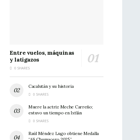
Entre vuelos, máquinas
y latigazos
0 SHARES
Cacalután y su historia
0 SHARES
Muere la actriz Meche Carreño;
estuvo un tiempo en Ixtlán
0 SHARES
Raúl Méndez Lugo obtiene Medalla
“Alí Chumacero 2025”