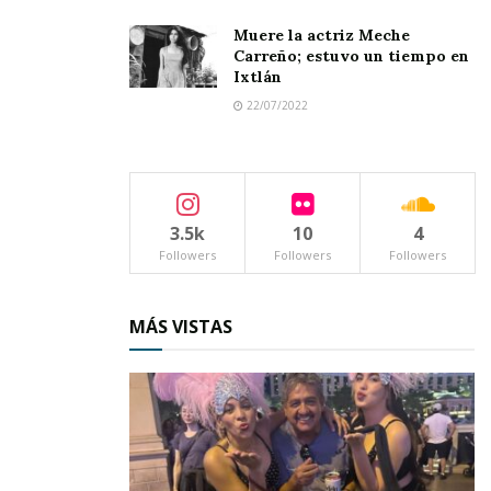
Muere la actriz Meche
Carreño; estuvo un tiempo en
Ixtlán
22/07/2022
3.5k
10
4
Followers
Followers
Followers
MÁS VISTAS