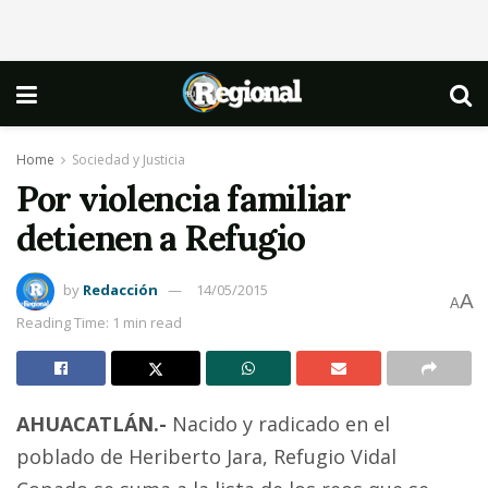
Home
Sociedad y Justicia
Por violencia familiar
detienen a Refugio
by
Redacción
14/05/2015
A
A
Reading Time: 1 min read
AHUACATLÁN.-
Nacido y radicado en el
poblado de Heriberto Jara, Refugio Vidal