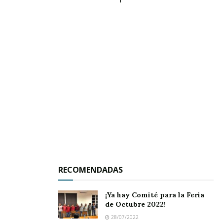
Al llegar al sitio indicado sorprendieron a Vidal
aún con el arma en sus manos, mientras que su
esposa y su hijo estaban muy asustados. Por
eso le echaron el guante y lo condujeron de
inmediato a las celdas, por el presunto delito de
violencia intrafamiliar.
Su esposa, según eso acudiría ayer martes a la
Agencia del Ministerio Público a denunciar el
caso, pero se desconoce si lo hizo o no.
RECOMENDADAS
¡Ya hay Comité para la Feria
de Octubre 2022!
28/07/2022