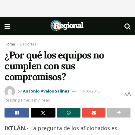
Home
Deportes
¿Por qué los equipos no
cumplen con sus
compromisos?
by
Antonio Ávalos Salinas
11/06/2015
A
A
Reading Time: 1 min read
IXTLÁN.-
La pregunta de los aficionados es