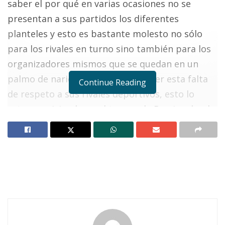
saber el por qué en varias ocasiones no se
presentan a sus partidos los diferentes
planteles y esto es bastante molesto no sólo
para los rivales en turno sino también para los
organizadores mismos que se quedan en un
palmo de narices, sin saber resolver esta falta
Continue Reading
de respeto a sus rivales deportivos, esto lo
estamos viviendo en el torneo de Barrios donde
el plantel de los Halcones dejaron vestidos y
alborotados a sus contrincantes de El Pinar.
Algo similar ocurre en la competencia de
baloncesto en varias jornadas anteriores
dejando mucho especio entre un duelo y el otro
aquí tanto los de Freymex, Los Aguajes y en la
semana pasada los de H 40 no se presentaron a