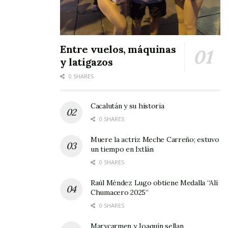
Entre vuelos, máquinas
y latigazos
0 SHARES
Cacalután y su historia
0 SHARES
Muere la actriz Meche Carreño; estuvo
un tiempo en Ixtlán
0 SHARES
Raúl Méndez Lugo obtiene Medalla “Alí
Chumacero 2025”
0 SHARES
Marycarmen y Joaquín sellan