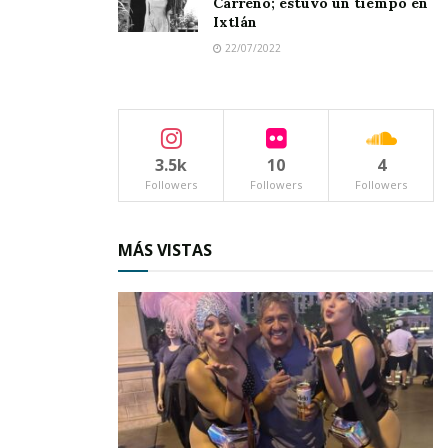
Carreño; estuvo un tiempo en
Ixtlán
22/07/2022
3.5k
10
4
Followers
Followers
Followers
MÁS VISTAS