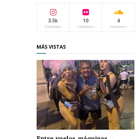
posible liberar el recurso, siendo hasta el
pasado lunes cuando por fin se hizo efectivo ese
pago.
3.5k
10
4
Followers
Followers
Followers
Horas antes se les había depositado el llamado
“Fondo de Ahorro” a cada uno de los cincuenta y
MÁS VISTAS
tantos burócratas, y ayer martes cambiaron sus
rostros de tristeza por rictus de alegría al saber
que por fin habían recibido su aguinaldo.
El cuadragésimo Ayuntamiento necesitó de
poco más de tres millones de pesos para cubrir
estos adeudos que venían exigiendo los
burócratas; todo ello producto también de las
deudas heredades por anteriores
administraciones, según se dio a conocer.
Entre vuelos, máquinas