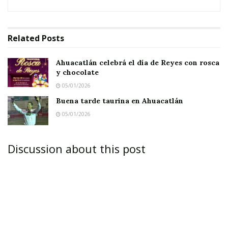
Related
Posts
Ahuacatlán celebrá el día de Reyes con rosca
y chocolate
05/01/2026
Buena tarde taurina en Ahuacatlán
BURÓCRATAS DE AHUACATLÁN
05/01/2026
AHUACATLÁN.-
“¡Por fin se nos hizo justicia!”,
Discussion about this post
exclamó jubiloso un trabajador de base del
actual Ayuntamiento luego de acudir al cajero
automático para enterarse que en su cuenta
aparecía un reciente y jugoso depósito,
deduciendo con ello que se trataba del ansiado
aguinaldo.