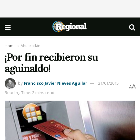
Home
Ahuacatlán
¡Por fin recibieron su
aguinaldo!
by
Francisco Javier Nieves Aguilar
21/01/2015
A
A
Reading Time: 2 mins read