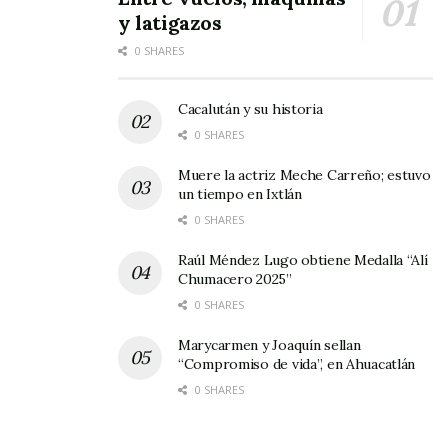
y latigazos
0 SHARES
Cacalután y su historia
0 SHARES
Muere la actriz Meche Carreño; estuvo
un tiempo en Ixtlán
0 SHARES
Raúl Méndez Lugo obtiene Medalla “Alí
Chumacero 2025”
0 SHARES
Marycarmen y Joaquín sellan
“Compromiso de vida”, en Ahuacatlán
0 SHARES