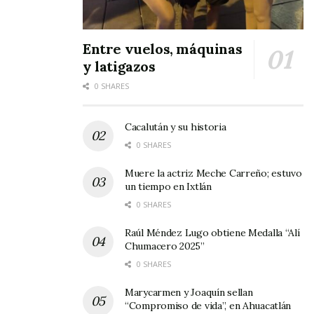
Entre vuelos, máquinas
y latigazos
0 SHARES
Cacalután y su historia
0 SHARES
Muere la actriz Meche Carreño; estuvo
un tiempo en Ixtlán
0 SHARES
Raúl Méndez Lugo obtiene Medalla “Alí
Chumacero 2025”
0 SHARES
Marycarmen y Joaquín sellan
“Compromiso de vida”, en Ahuacatlán