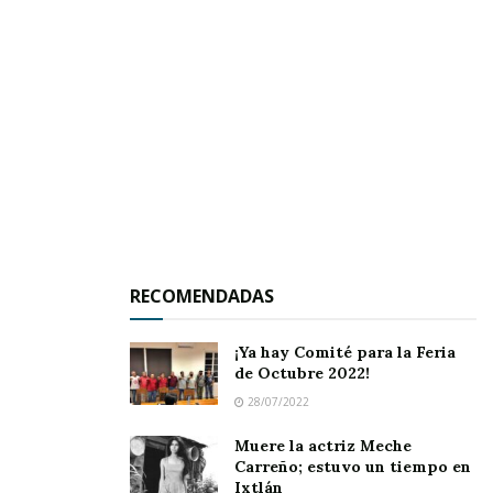
Comité Pro Pueblo Mágico que preside el
profesor
Francisco Javier Sojo Ramos
; esto es
con el propósito de rescatar y embellecer ésta
área, como un espacio más para promover el
turismo en el municipio
Por otro lado, Chuyín Bernal encabezó la
plantación de palmeras sobre el bulevar
,
obviamente con la finalidad de promover la
imagen visual del municipio.
RECOMENDADAS
¡Ya hay Comité para la Feria
de Octubre 2022!
28/07/2022
Muere la actriz Meche
Carreño; estuvo un tiempo en
Ixtlán