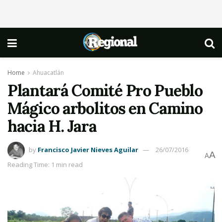
Home
Ahuacatlán
Plantará Comité Pro Pueblo
Mágico arbolitos en Camino
hacia H. Jara
by
Francisco Javier Nieves Aguilar
26/07/2016
A
A
Reading Time: 1 min read