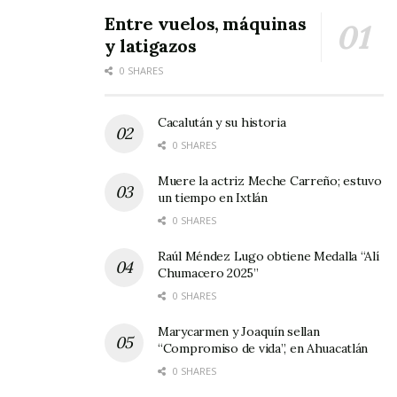
desde luego la presencia de algunos ex
Entre vuelos, máquinas
presidentes municipales y dirigentes
y latigazos
campesinos de la región.
0 SHARES
Cacalután y su historia
0 SHARES
Muere la actriz Meche Carreño; estuvo
un tiempo en Ixtlán
0 SHARES
Raúl Méndez Lugo obtiene Medalla “Alí
Chumacero 2025”
0 SHARES
Marycarmen y Joaquín sellan
“Compromiso de vida”, en Ahuacatlán
0 SHARES