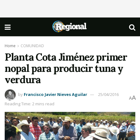
Home
COMUNIDAD
Planta Cota Jiménez primer
nopal para producir tuna y
verdura
by
Francisco Javier Nieves Aguilar
25/04/2016
A
A
Reading Time: 2 mins read