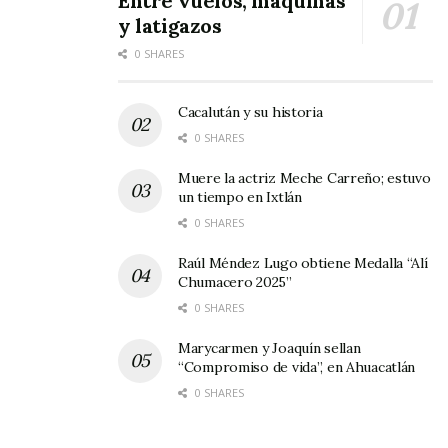
Entre vuelos, máquinas
este falleciera, y fue eso tal vez lo que complicó
y latigazos
su situación.
0 SHARES
Al lado de Claudio, cata procreó nueve hijos,
cinco hembras y cuatro varones: Víctor, Juan,
Cacalután y su historia
Margarito – mejor conocido como Malín – y
0 SHARES
Pancho, así como Luz, Cheli, Licha, Titi y Vero. A
Muere la actriz Meche Carreño; estuvo
un tiempo en Ixtlán
todos ellos les enviamos nuestro más sentido
0 SHARES
pésame. DESCANSE EN PAZ.
Raúl Méndez Lugo obtiene Medalla “Alí
Chumacero 2025”
0 SHARES
Marycarmen y Joaquín sellan
“Compromiso de vida”, en Ahuacatlán
0 SHARES