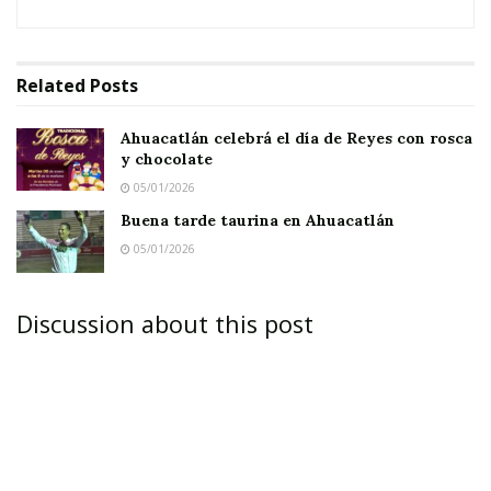
Related
Posts
Ahuacatlán celebrá el día de Reyes con rosca
y chocolate
05/01/2026
Buena tarde taurina en Ahuacatlán
05/01/2026
Discussion about this post
AHUACATLÁN.-
Al momento de escribir el
presente reporte aún no habían llegado a esta
ciudad los restos de la señora Catalina López
Rea, quien murió este lunes en Guadalajara,
Jalisco, luego de una complicación surgida al