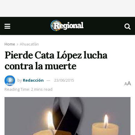
Home
Ahuacatlán
Pierde Cata López lucha
contra la muerte
by
Redacción
23/06/2015
A
A
Reading Time: 2 mins read