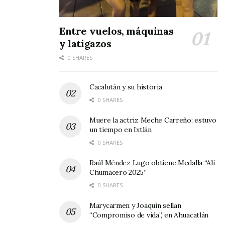
propuestas de su director.
Entre vuelos, máquinas
y latigazos
0 SHARES
“Es un
Cacalután y su historia
0 SHARES
Muere la actriz Meche Carreño; estuvo
un tiempo en Ixtlán
0 SHARES
sacerdote dado a las intrigas y las burlas”,
Raúl Méndez Lugo obtiene Medalla “Alí
mencionó una de las mujeres que llamó a esta
Chumacero 2025”
redacción. Al preguntarles los motivos que
0 SHARES
llevaron al clérigo a rivalizar con el padre Lucio,
Marycarmen y Joaquín sellan
quien se graduó del Instituto Patrístico de
“Compromiso de vida”, en Ahuacatlán