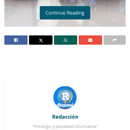
Continue Reading
Notas Relacionadas
Ahuacatlán celebrá el día de Reyes con rosca y
chocolate
Buena tarde taurina en Ahuacatlán
Redacción
"Presitigio y pluralidad informativa"