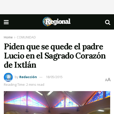
Home
COMUNIDAD
Piden que se quede el padre
Lucio en el Sagrado Corazón
de Ixtlán
by
Redacción
18/05/2015
A
A
Reading Time: 2 mins read