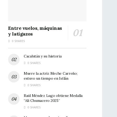
Entre vuelos, máquinas
y latigazos
0 SHARES
Cacalután y su historia
0 SHARES
Muere la actriz Meche Carreño;
estuvo un tiempo en Ixtlán
0 SHARES
Raúl Méndez Lugo obtiene Medalla
“Alí Chumacero 2025”
0 SHARES