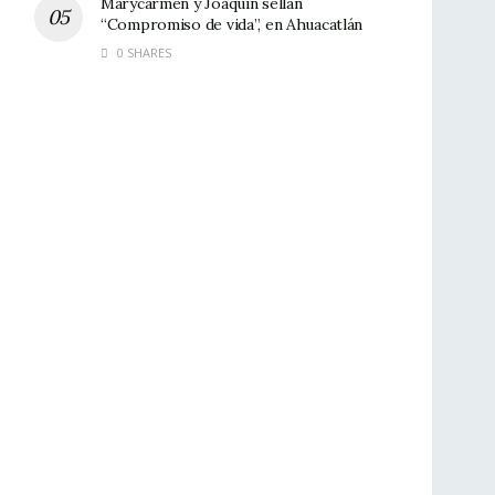
Marycarmen y Joaquín sellan
“Compromiso de vida”, en Ahuacatlán
0 SHARES