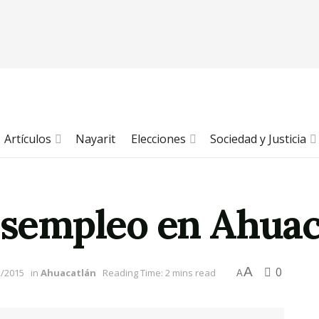
Artículos
Nayarit
Elecciones
Sociedad y Justicia
desempleo en Ahuac
A
0
2/2015
in
Ahuacatlán
Reading Time: 2 mins read
A