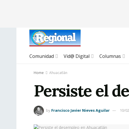
Comunidad
Vid@ Digital
Columnas
Home
Ahuacatlán
Persiste el 
by
Francisco Javier Nieves Aguilar
10/0