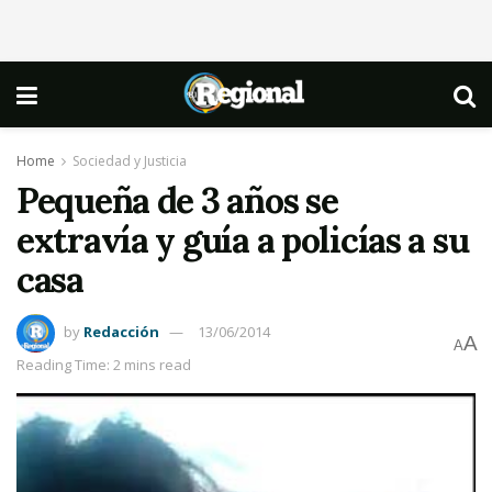
Home
Sociedad y Justicia
Pequeña de 3 años se
extravía y guía a policías a su
casa
by
Redacción
13/06/2014
A
A
Reading Time: 2 mins read