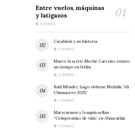
Entre vuelos, máquinas
y latigazos
0 SHARES
Cacalután y su historia
0 SHARES
Muere la actriz Meche Carreño; estuvo
un tiempo en Ixtlán
0 SHARES
Raúl Méndez Lugo obtiene Medalla “Alí
Chumacero 2025”
0 SHARES
Marycarmen y Joaquín sellan
“Compromiso de vida”, en Ahuacatlán
0 SHARES