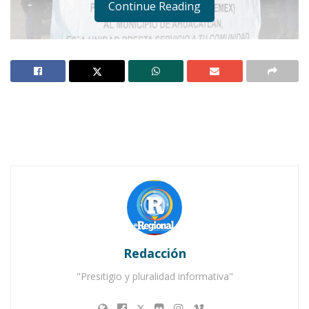
Continue Reading
AHUACATLÁN.-
Derivado de las gestiones
realizadas por el presidente municipal, José de
Jesús Bernal Lamas y la diputada federal Gloria
Elizabeth Núñez Sánchez se obtuvo la donación
para el Ayuntamiento de Ahuacatlán de 15 mil
litros de gasolina Magna y 15 mil litros de diésel
de parte de Petróleos Mexicanos y sus
Organismos Subsidiarios.
Redacción
"Presitigio y pluralidad informativa"
Notas Relacionadas