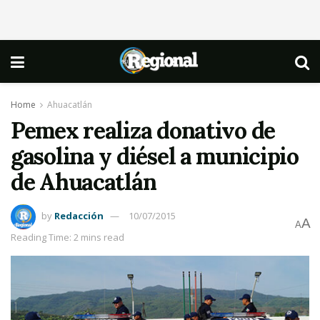
Home
Ahuacatlán
Pemex realiza donativo de
gasolina y diésel a municipio
de Ahuacatlán
by
Redacción
10/07/2015
A
A
Reading Time: 2 mins read