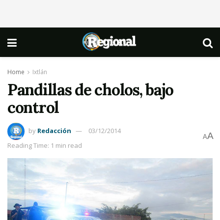
Home
Ixtlán
Pandillas de cholos, bajo
control
by
Redacción
03/12/2014
A
A
Reading Time: 1 min read