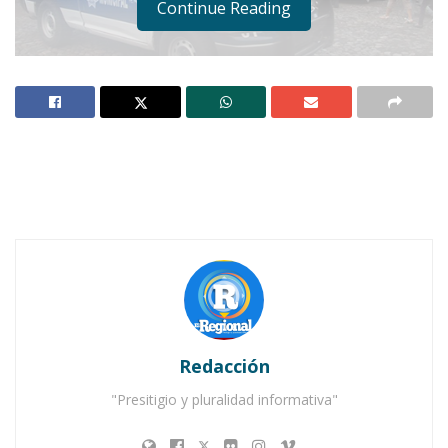
Continue Reading
Notas Relacionadas
Ahuacatlán celebrá el día de Reyes con rosca y
chocolate
Buena tarde taurina en Ahuacatlán
Redacción
"Presitigio y pluralidad informativa"