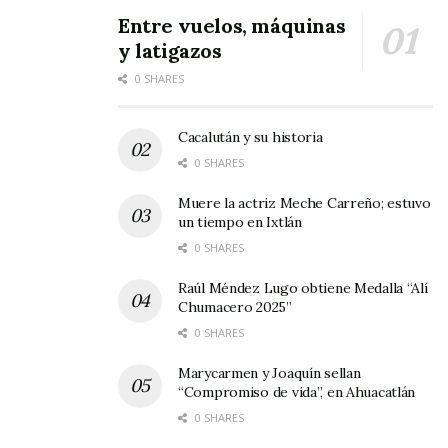
estas fechas llegan a Ixtlán del Río.
Entre vuelos, máquinas
y latigazos
0 SHARES
Cacalután y su historia
0 SHARES
Muere la actriz Meche Carreño; estuvo
un tiempo en Ixtlán
0 SHARES
Raúl Méndez Lugo obtiene Medalla “Alí
Chumacero 2025”
0 SHARES
Marycarmen y Joaquín sellan
“Compromiso de vida”, en Ahuacatlán
0 SHARES