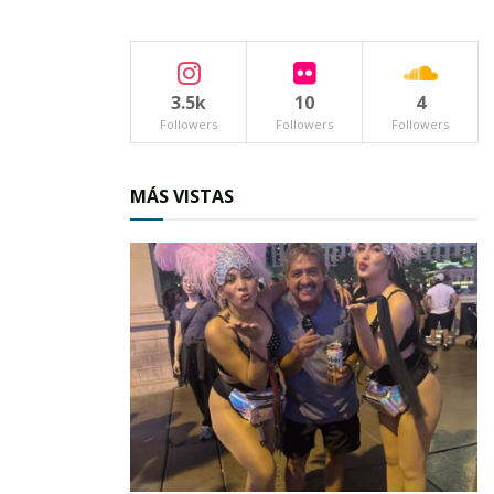
algunos cabecillas dejando desmanteladas a
estas pandillas y con lo cual ha decrecido la
vagancia, según se aprecia en los archivos de
3.5k
10
4
“partes”.
Followers
Followers
Followers
Pese a todo, se ha conocido que en las colonias
MÁS VISTAS
Cristo Rey, Ampliación Che Guevara, Morelos,
Independencia y El Llano, existen un par de
pandillas que no causan disturbios ya que la
policía los vigila estrechamente para evitar
hechos vandálicos.
Por otra parte, se sabe que estos recorridos se
habrán de intensificar durante las vacaciones
decembrinas; ello con el fin de proteger a la
ciudadanía y a los cientos de visitantes que por