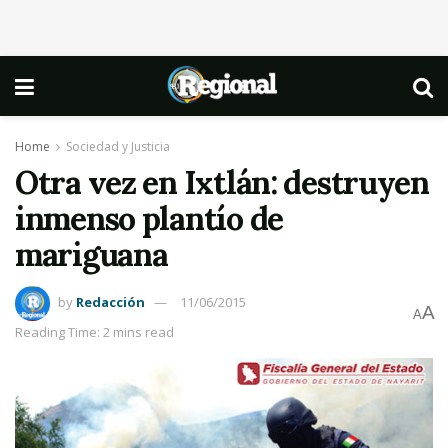
Home
Sociedad y Justicia
Otra vez en Ixtlán: destruyen
inmenso plantío de
mariguana
by
Redacción
11/06/2015
A
A
Reading Time: 2 mins read