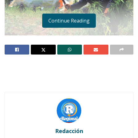
Continue Reading
Notas Relacionadas
Ahuacatlán celebrá el día de Reyes con rosca y
chocolate
Buena tarde taurina en Ahuacatlán
Redacción